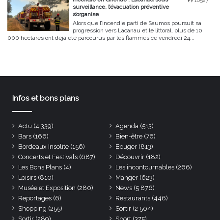
16527
surveillance, l’évacuation préventive
s’organise
Alors que l’incendie parti de Saumos poursuit sa
progression vers Lacanau et le littoral, plus de 10
000 hectares ont déjà été parcourus par les flammes ce vendredi 24...
Infos et bons plans
Actu
(4 339)
Agenda
(513)
Bars
(166)
Bien-être
(76)
Bordeaux Insolite
(156)
Bouger
(813)
Concerts et Festivals
(687)
Découvrir
(182)
Les Bons Plans
(4)
Les incontournables
(266)
Loisirs
(810)
Manger
(623)
Musée et Exposition
(280)
News
(5 876)
Reportages
(6)
Restaurants
(446)
Shopping
(255)
Sortir
(2 504)
Sortir
(289)
Sport
(375)