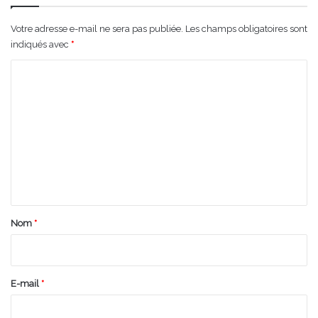
Votre adresse e-mail ne sera pas publiée.
Les champs obligatoires sont
indiqués avec
*
C
o
m
m
e
n
t
a
Nom
*
i
r
e
E-mail
*
*