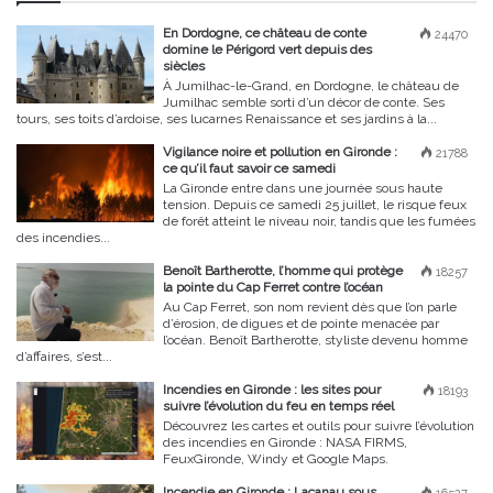
En Dordogne, ce château de conte
24470
domine le Périgord vert depuis des
siècles
À Jumilhac-le-Grand, en Dordogne, le château de
Jumilhac semble sorti d’un décor de conte. Ses
tours, ses toits d’ardoise, ses lucarnes Renaissance et ses jardins à la...
Vigilance noire et pollution en Gironde :
21788
ce qu’il faut savoir ce samedi
La Gironde entre dans une journée sous haute
tension. Depuis ce samedi 25 juillet, le risque feux
de forêt atteint le niveau noir, tandis que les fumées
des incendies...
Benoît Bartherotte, l’homme qui protège
18257
la pointe du Cap Ferret contre l’océan
Au Cap Ferret, son nom revient dès que l’on parle
d’érosion, de digues et de pointe menacée par
l’océan. Benoît Bartherotte, styliste devenu homme
d’affaires, s’est...
Incendies en Gironde : les sites pour
18193
suivre l’évolution du feu en temps réel
Découvrez les cartes et outils pour suivre l’évolution
des incendies en Gironde : NASA FIRMS,
FeuxGironde, Windy et Google Maps.
Incendie en Gironde : Lacanau sous