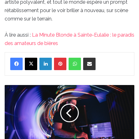
artiste polyvalent, et tout le monde espère un prompt
rétablissement pour le voir briller à nouveau, sur scène
comme sur le terrain.
À lire aussi :
La Minute Blonde à Sainte-Eulalie : le paradis
des amateurs de bières
Linkedin
Pinterest
WhatsApp
Partager par email
Le
Mai
Talençais
:
une
soirée
électro
exceptionnelle