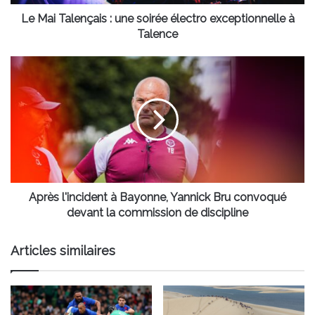
à
Talence
Le Mai Talençais : une soirée électro exceptionnelle à
Talence
Après
l'incident
à
Bayonne,
Yannick
Bru
convoqué
devant
la
commission
Après l'incident à Bayonne, Yannick Bru convoqué
de
devant la commission de discipline
discipline
Articles similaires