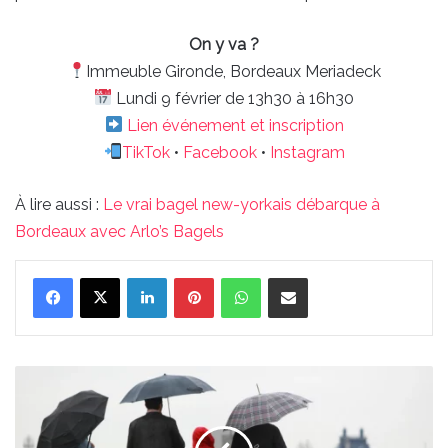
On y va ?
Immeuble Gironde, Bordeaux Meriadeck
Lundi 9 février de 13h30 à 16h30
Lien événement et inscription
TikTok
•
Facebook
•
Instagram
À lire aussi :
Le vrai bagel new-yorkais débarque à
Bordeaux avec Arlo’s Bagels
Linkedin
Pinterest
WhatsApp
Partager par email
Les
prévisions
météo
du