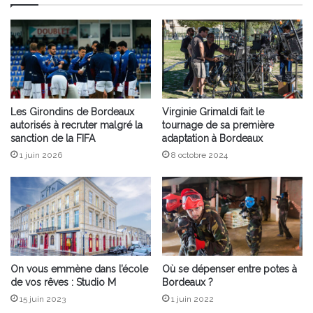
de
semaine
Les Girondins de Bordeaux
Virginie Grimaldi fait le
autorisés à recruter malgré la
tournage de sa première
sanction de la FIFA
adaptation à Bordeaux
1 juin 2026
8 octobre 2024
On vous emmène dans l’école
Où se dépenser entre potes à
de vos rêves : Studio M
Bordeaux ?
15 juin 2023
1 juin 2022