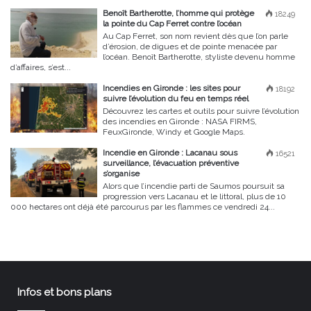
Benoît Bartherotte, l’homme qui protège
18249
la pointe du Cap Ferret contre l’océan
Au Cap Ferret, son nom revient dès que l’on parle
d’érosion, de digues et de pointe menacée par
l’océan. Benoît Bartherotte, styliste devenu homme
d’affaires, s’est...
Incendies en Gironde : les sites pour
18192
suivre l’évolution du feu en temps réel
Découvrez les cartes et outils pour suivre l’évolution
des incendies en Gironde : NASA FIRMS,
FeuxGironde, Windy et Google Maps.
Incendie en Gironde : Lacanau sous
16521
surveillance, l’évacuation préventive
s’organise
Alors que l’incendie parti de Saumos poursuit sa
progression vers Lacanau et le littoral, plus de 10
000 hectares ont déjà été parcourus par les flammes ce vendredi 24...
Infos et bons plans