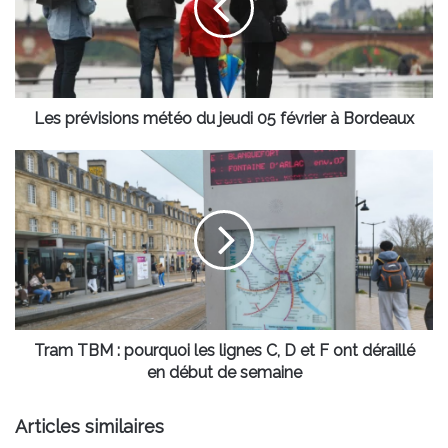
jeudi
05
février
à
Bordeaux
Les prévisions météo du jeudi 05 février à Bordeaux
Tram
TBM
:
pourquoi
les
lignes
C,
D
et
F
Tram TBM : pourquoi les lignes C, D et F ont déraillé
ont
en début de semaine
déraillé
en
Articles similaires
début