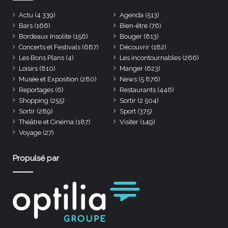
Actu
(4 339)
Agenda
(513)
Bars
(166)
Bien-être
(76)
Bordeaux Insolite
(156)
Bouger
(813)
Concerts et Festivals
(687)
Découvrir
(182)
Les Bons Plans
(4)
Les incontournables
(266)
Loisirs
(810)
Manger
(623)
Musée et Exposition
(280)
News
(5 876)
Reportages
(6)
Restaurants
(446)
Shopping
(255)
Sortir
(2 504)
Sortir
(289)
Sport
(375)
Théâtre et Cinéma
(187)
Visiter
(149)
Voyage
(27)
Propulsé par