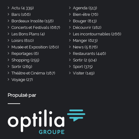
Actu
(4 339)
Agenda
(513)
Bars
(166)
Bien-être
(76)
Bordeaux Insolite
(156)
Bouger
(813)
Concerts et Festivals
(687)
Découvrir
(182)
Les Bons Plans
(4)
Les incontournables
(266)
Loisirs
(810)
Manger
(623)
Musée et Exposition
(280)
News
(5 876)
Reportages
(6)
Restaurants
(446)
Shopping
(255)
Sortir
(2 504)
Sortir
(289)
Sport
(375)
Théâtre et Cinéma
(187)
Visiter
(149)
Voyage
(27)
Propulsé par