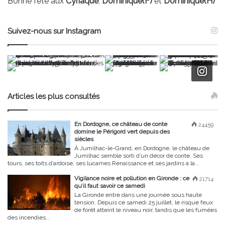
Bonne fête aux
Cyriaque
,
Dominique(F)
et
Dominique(H)
Suivez-nous sur Instagram
Articles les plus consultés
En Dordogne, ce château de conte
24459
domine le Périgord vert depuis des
siècles
À Jumilhac-le-Grand, en Dordogne, le château de
Jumilhac semble sorti d’un décor de conte. Ses
tours, ses toits d’ardoise, ses lucarnes Renaissance et ses jardins à la...
Vigilance noire et pollution en Gironde : ce
21714
qu’il faut savoir ce samedi
La Gironde entre dans une journée sous haute
tension. Depuis ce samedi 25 juillet, le risque feux
de forêt atteint le niveau noir, tandis que les fumées
des incendies...