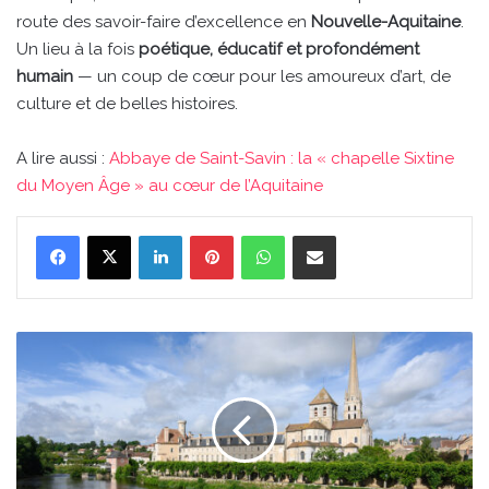
route des savoir-faire d’excellence en
Nouvelle-Aquitaine
.
Un lieu à la fois
poétique, éducatif et profondément
humain
— un coup de cœur pour les amoureux d’art, de
culture et de belles histoires.
A lire aussi :
Abbaye de Saint-Savin : la « chapelle Sixtine
du Moyen Âge » au cœur de l’Aquitaine
Linkedin
Pinterest
WhatsApp
Partager par email
Abbaye
de
Saint-
Savin
:
la
«