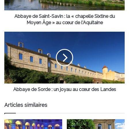
chapelle
Sixtine
du
Abbaye de Saint-Savin : la « chapelle Sixtine du
Moyen
Moyen Âge » au cœur de l'Aquitaine
Âge
»
Abbaye
au
de
cœur
Sorde
de
:
l'Aquitaine
un
joyau
au
cœur
des
Landes
Abbaye de Sorde : un joyau au cœur des Landes
Articles similaires