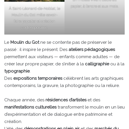
papier, à l’encre et aux mots.
À Saint-Léonard-de-Noblat, le
Moulin du Got mêle savoir-
faire papetier et création
contemporaine.
Le
Moulin du Got
ne se contente pas de préserver le
passé : il inspire le présent. Des
ateliers pédagogiques
permettent aux visiteurs — enfants comme adultes — de
créer leur propre papier, de s’initier à la
calligraphie
ou à la
typographie
.
Des
expositions temporaires
célèbrent les arts graphiques
contemporains, la gravure, la photographie ou la reliure.
Chaque année, des
résidences d’artistes
et des
manifestations culturelles
transforment le moulin en un lieu
d’expérimentation et de dialogue entre patrimoine et
création.
L’été, des
démonstrations en plein air
et des
marchés du