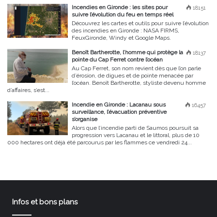
Incendies en Gironde : les sites pour
18151
suivre l’évolution du feu en temps réel
Découvrez les cartes et outils pour suivre l’évolution
des incendies en Gironde : NASA FIRMS,
FeuxGironde, Windy et Google Maps.
Benoît Bartherotte, l’homme qui protège la
18137
pointe du Cap Ferret contre l’océan
Au Cap Ferret, son nom revient dès que l’on parle
d’érosion, de digues et de pointe menacée par
l’océan. Benoît Bartherotte, styliste devenu homme
d’affaires, s’est...
Incendie en Gironde : Lacanau sous
16457
surveillance, l’évacuation préventive
s’organise
Alors que l’incendie parti de Saumos poursuit sa
progression vers Lacanau et le littoral, plus de 10
000 hectares ont déjà été parcourus par les flammes ce vendredi 24...
Infos et bons plans