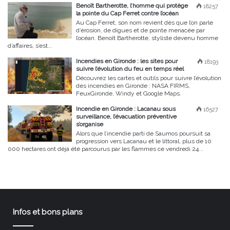
Benoît Bartherotte, l’homme qui protège
18257
la pointe du Cap Ferret contre l’océan
Au Cap Ferret, son nom revient dès que l’on parle
d’érosion, de digues et de pointe menacée par
l’océan. Benoît Bartherotte, styliste devenu homme
d’affaires, s’est...
Incendies en Gironde : les sites pour
18193
suivre l’évolution du feu en temps réel
Découvrez les cartes et outils pour suivre l’évolution
des incendies en Gironde : NASA FIRMS,
FeuxGironde, Windy et Google Maps.
Incendie en Gironde : Lacanau sous
16527
surveillance, l’évacuation préventive
s’organise
Alors que l’incendie parti de Saumos poursuit sa
progression vers Lacanau et le littoral, plus de 10
000 hectares ont déjà été parcourus par les flammes ce vendredi 24...
Infos et bons plans