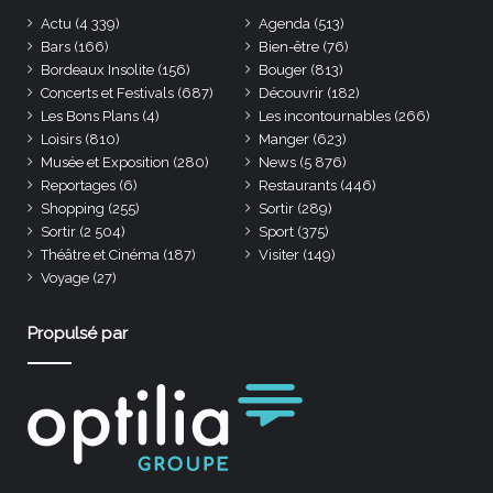
Actu
(4 339)
Agenda
(513)
Bars
(166)
Bien-être
(76)
Bordeaux Insolite
(156)
Bouger
(813)
Concerts et Festivals
(687)
Découvrir
(182)
Les Bons Plans
(4)
Les incontournables
(266)
Loisirs
(810)
Manger
(623)
Musée et Exposition
(280)
News
(5 876)
Reportages
(6)
Restaurants
(446)
Shopping
(255)
Sortir
(289)
Sortir
(2 504)
Sport
(375)
Théâtre et Cinéma
(187)
Visiter
(149)
Voyage
(27)
Propulsé par