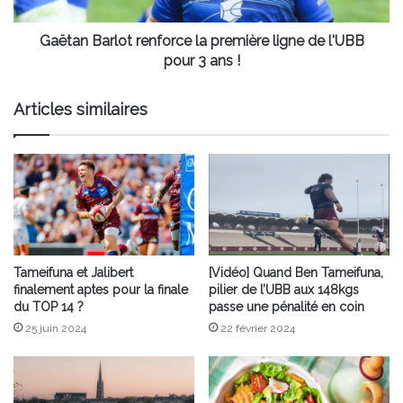
l'UBB
pour
3
Gaëtan Barlot renforce la première ligne de l'UBB
ans
pour 3 ans !
!
Articles similaires
Tameifuna et Jalibert
[Vidéo] Quand Ben Tameifuna,
finalement aptes pour la finale
pilier de l’UBB aux 148kgs
du TOP 14 ?
passe une pénalité en coin
25 juin 2024
22 février 2024