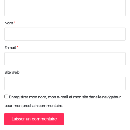
n
t
a
Nom
*
i
r
e
E-mail
*
*
Site web
Enregistrer mon nom, mon e-mail et mon site dans le navigateur
pour mon prochain commentaire.