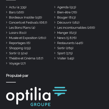
Actu
(4 339)
Agenda
(513)
Bars
(166)
Bien-être
(76)
Bordeaux Insolite
(156)
Bouger
(813)
Concerts et Festivals
(687)
Découvrir
(182)
Les Bons Plans
(4)
Les incontournables
(266)
Loisirs
(810)
Manger
(623)
Musée et Exposition
(280)
News
(5 876)
Reportages
(6)
Restaurants
(446)
Shopping
(255)
Sortir
(289)
Sortir
(2 504)
Sport
(375)
Théâtre et Cinéma
(187)
Visiter
(149)
Voyage
(27)
Propulsé par