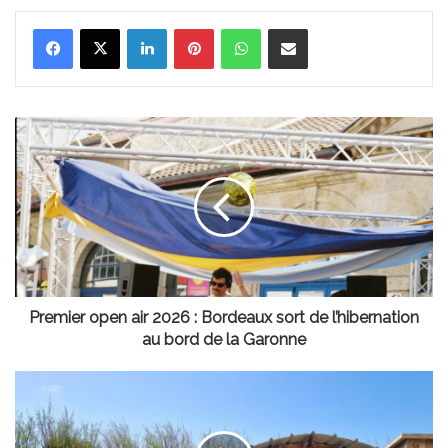
Linkedin
Pinterest
WhatsApp
Partager par email
Premier
open
air
2026
:
Bordeaux
sort
de
l’hibernation
au
Premier open air 2026 : Bordeaux sort de l’hibernation
bord
au bord de la Garonne
de
la
Le
Garonne
Chassiron
Camping,
une