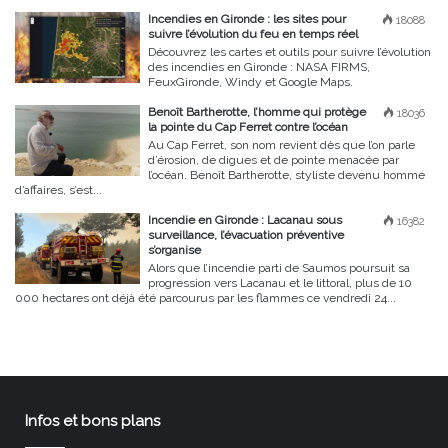
Incendies en Gironde : les sites pour
18088
suivre l’évolution du feu en temps réel
Découvrez les cartes et outils pour suivre l’évolution
des incendies en Gironde : NASA FIRMS,
FeuxGironde, Windy et Google Maps.
Benoît Bartherotte, l’homme qui protège
18036
la pointe du Cap Ferret contre l’océan
Au Cap Ferret, son nom revient dès que l’on parle
d’érosion, de digues et de pointe menacée par
l’océan. Benoît Bartherotte, styliste devenu homme
d’affaires, s’est...
Incendie en Gironde : Lacanau sous
16382
surveillance, l’évacuation préventive
s’organise
Alors que l’incendie parti de Saumos poursuit sa
progression vers Lacanau et le littoral, plus de 10
000 hectares ont déjà été parcourus par les flammes ce vendredi 24...
Infos et bons plans