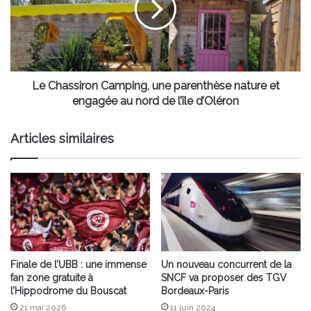
parenthèse
nature
et
engagée
au
nord
Le Chassiron Camping, une parenthèse nature et
de
engagée au nord de l’île d’Oléron
l’île
d’Oléron
Articles similaires
Finale de l’UBB : une immense
Un nouveau concurrent de la
fan zone gratuite à
SNCF va proposer des TGV
l’Hippodrome du Bouscat
Bordeaux-Paris
21 mai 2026
11 juin 2024