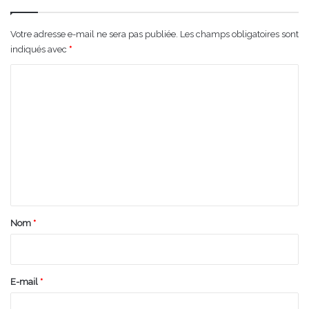
Votre adresse e-mail ne sera pas publiée.
Les champs obligatoires sont
indiqués avec
*
C
o
m
m
e
n
t
a
Nom
*
i
r
e
E-mail
*
*