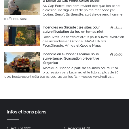
la pointe du Cap Ferret contre l’océan
Au Cap Ferret, son nom revient dès que l’on parle
d’érosion, de digues et de pointe menacée par
l’océan. Benoît Bartherotte, styliste devenu homme
d’affaires, s’est...
Incendies en Gironde : les sites pour
18217
suivre l’évolution du feu en temps réel
Découvrez les cartes et outils pour suivre l’évolution
des incendies en Gironde : NASA FIRMS,
FeuxGironde, Windy et Google Maps.
Incendie en Gironde : Lacanau sous
16560
surveillance, l’évacuation préventive
s’organise
Alors que l’incendie parti de Saumos poursuit sa
progression vers Lacanau et le littoral, plus de 10
000 hectares ont déjà été parcourus par les flammes ce vendredi 24...
Infos et bons plans
Actu
(4 339)
Agenda
(513)