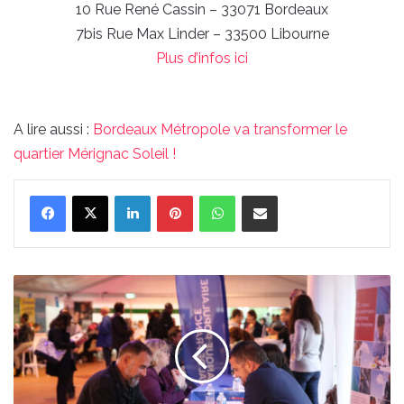
10 Rue René Cassin – 33071 Bordeaux
7bis Rue Max Linder – 33500 Libourne
Plus d’infos ici
A lire aussi :
Bordeaux Métropole va transformer le
quartier Mérignac Soleil !
Linkedin
Pinterest
WhatsApp
Partager par email
Le
Village
des
recruteurs
offre
1500
jobs