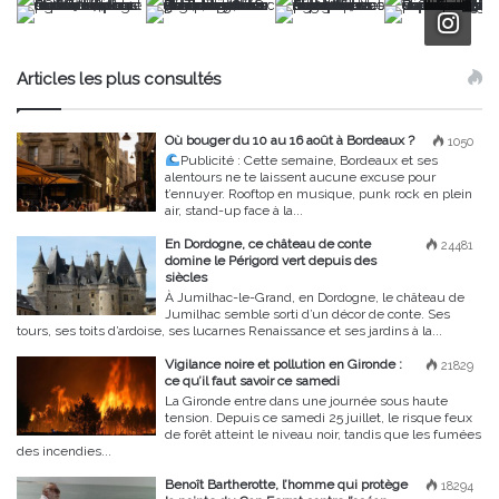
Articles les plus consultés
Où bouger du 10 au 16 août à Bordeaux ?
1050
Publicité :
Cette semaine, Bordeaux et ses
alentours ne te laissent aucune excuse pour
t’ennuyer. Rooftop en musique, punk rock en plein
air, stand-up face à la...
En Dordogne, ce château de conte
24481
domine le Périgord vert depuis des
siècles
À Jumilhac-le-Grand, en Dordogne, le château de
Jumilhac semble sorti d’un décor de conte. Ses
tours, ses toits d’ardoise, ses lucarnes Renaissance et ses jardins à la...
Vigilance noire et pollution en Gironde :
21829
ce qu’il faut savoir ce samedi
La Gironde entre dans une journée sous haute
tension. Depuis ce samedi 25 juillet, le risque feux
de forêt atteint le niveau noir, tandis que les fumées
des incendies...
Benoît Bartherotte, l’homme qui protège
18294