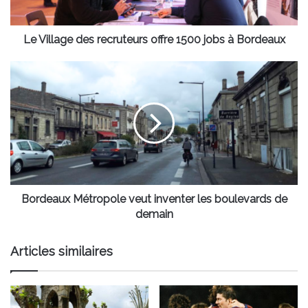
à
Bordeaux
Le Village des recruteurs offre 1500 jobs à Bordeaux
Bordeaux
Métropole
veut
inventer
les
boulevards
de
demain
Bordeaux Métropole veut inventer les boulevards de
demain
Articles similaires