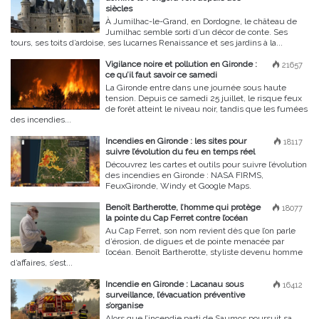
siècles
À Jumilhac-le-Grand, en Dordogne, le château de
Jumilhac semble sorti d’un décor de conte. Ses
tours, ses toits d’ardoise, ses lucarnes Renaissance et ses jardins à la...
Vigilance noire et pollution en Gironde :
21657
ce qu’il faut savoir ce samedi
La Gironde entre dans une journée sous haute
tension. Depuis ce samedi 25 juillet, le risque feux
de forêt atteint le niveau noir, tandis que les fumées
des incendies...
Incendies en Gironde : les sites pour
18117
suivre l’évolution du feu en temps réel
Découvrez les cartes et outils pour suivre l’évolution
des incendies en Gironde : NASA FIRMS,
FeuxGironde, Windy et Google Maps.
Benoît Bartherotte, l’homme qui protège
18077
la pointe du Cap Ferret contre l’océan
Au Cap Ferret, son nom revient dès que l’on parle
d’érosion, de digues et de pointe menacée par
l’océan. Benoît Bartherotte, styliste devenu homme
d’affaires, s’est...
Incendie en Gironde : Lacanau sous
16412
surveillance, l’évacuation préventive
s’organise
Alors que l’incendie parti de Saumos poursuit sa