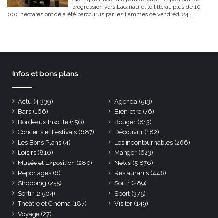
progression vers Lacanau et le littoral, plus de 10
000 hectares ont déjà été parcourus par les flammes ce vendredi 24...
Infos et bons plans
Actu
(4 339)
Agenda
(513)
Bars
(166)
Bien-être
(76)
Bordeaux Insolite
(156)
Bouger
(813)
Concerts et Festivals
(687)
Découvrir
(182)
Les Bons Plans
(4)
Les incontournables
(266)
Loisirs
(810)
Manger
(623)
Musée et Exposition
(280)
News
(5 876)
Reportages
(6)
Restaurants
(446)
Shopping
(255)
Sortir
(289)
Sortir
(2 504)
Sport
(375)
Théâtre et Cinéma
(187)
Visiter
(149)
Voyage
(27)