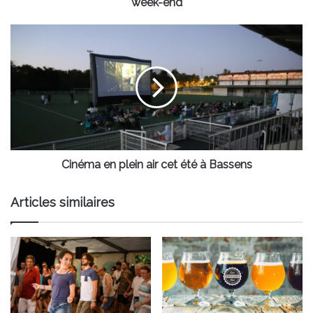
week-end
Cinéma
en
plein
air
cet
été
à
Bassens
Cinéma en plein air cet été à Bassens
Articles similaires