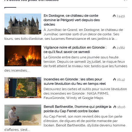
En Dordogne, ce château de conte
24451
domine le Périgord vert depuis des
siècles
À Jumilhac-le-Grand, en Dordogne, le château de
Jumilhac semble sorti d’un décor de conte. Ses
tours, ses toits d’ardoise, ses lucarnes Renaissance et ses jardins à la...
Vigilance noire et pollution en Gironde :
21682
ce qu’il faut savoir ce samedi
La Gironde entre dans une journée sous haute
tension. Depuis ce samedi 25 juillet, le risque feux
de forêt atteint le niveau noir, tandis que les fumées
des incendies...
Incendies en Gironde : les sites pour
18142
suivre l’évolution du feu en temps réel
Découvrez les cartes et outils pour suivre l’évolution
des incendies en Gironde : NASA FIRMS,
FeuxGironde, Windy et Google Maps.
Benoît Bartherotte, l’homme qui protège la
18116
pointe du Cap Ferret contre l’océan
Au Cap Ferret, son nom revient dès que l’on parle
d’érosion, de digues et de pointe menacée par
l’océan. Benoît Bartherotte, styliste devenu homme
d’affaires, s’est...