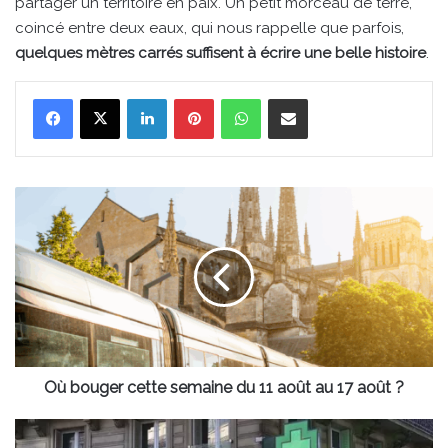
partager un territoire en paix. Un petit morceau de terre,
coincé entre deux eaux, qui nous rappelle que parfois,
quelques mètres carrés suffisent à écrire une belle histoire
.
Linkedin
Pinterest
WhatsApp
Partager par email
Où
bouger
cette
semaine
du
11
août
au
17
août
Où bouger cette semaine du 11 août au 17 août ?
?
Pharmacies