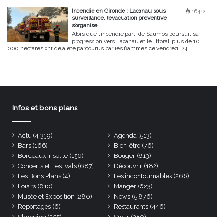
Incendie en Gironde : Lacanau sous
16442
surveillance, l’évacuation préventive
s’organise
Alors que l’incendie parti de Saumos poursuit sa
progression vers Lacanau et le littoral, plus de 10
000 hectares ont déjà été parcourus par les flammes ce vendredi 24...
Infos et bons plans
Actu
(4 339)
Agenda
(513)
Bars
(166)
Bien-être
(76)
Bordeaux Insolite
(156)
Bouger
(813)
Concerts et Festivals
(687)
Découvrir
(182)
Les Bons Plans
(4)
Les incontournables
(266)
Loisirs
(810)
Manger
(623)
Musée et Exposition
(280)
News
(5 876)
Reportages
(6)
Restaurants
(446)
Shopping
(255)
Sortir
(289)