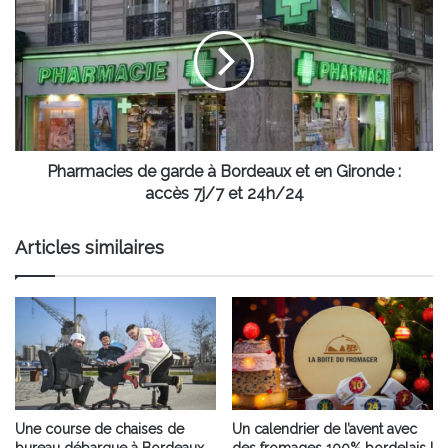
de
garde
à
Bordeaux
et
en
Gironde
:
accès
Pharmacies de garde à Bordeaux et en Gironde :
7j/7
accès 7j/7 et 24h/24
et
24h/24
Articles similaires
Une course de chaises de
Un calendrier de l’avent avec
bureau débarque à Bordeaux
des fromages 100% bordelais !