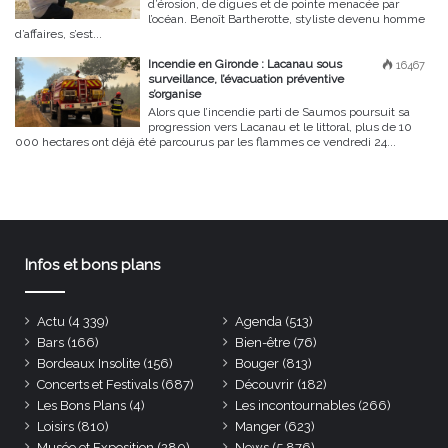
d’érosion, de digues et de pointe menacée par
l’océan. Benoît Bartherotte, styliste devenu homme
d’affaires, s’est...
Incendie en Gironde : Lacanau sous
16467
surveillance, l’évacuation préventive
s’organise
Alors que l’incendie parti de Saumos poursuit sa
progression vers Lacanau et le littoral, plus de 10
000 hectares ont déjà été parcourus par les flammes ce vendredi 24...
Infos et bons plans
Actu
(4 339)
Agenda
(513)
Bars
(166)
Bien-être
(76)
Bordeaux Insolite
(156)
Bouger
(813)
Concerts et Festivals
(687)
Découvrir
(182)
Les Bons Plans
(4)
Les incontournables
(266)
Loisirs
(810)
Manger
(623)
Musée et Exposition
(280)
News
(5 876)