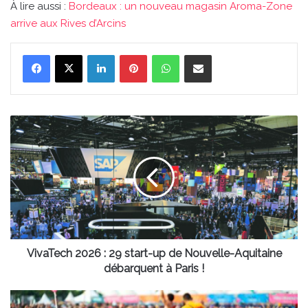
À lire aussi :
Bordeaux : un nouveau magasin Aroma-Zone
arrive aux Rives d’Arcins
Linkedin
Pinterest
WhatsApp
Partager par email
VivaTech
2026
:
29
start-
up
de
Nouvelle-
Aquitaine
débarquent
VivaTech 2026 : 29 start-up de Nouvelle-Aquitaine
à
débarquent à Paris !
Paris
!
Gironde