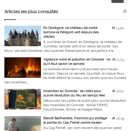
Articles les plus consultés
En Dordogne, ce château de conte
24461
domine le Périgord vert depuis des
siècles
À Jumilhac-le-Grand, en Dordogne, le château de
Jumilhac semble sorti d’un décor de conte. Ses
tours, ses toits d’ardoise, ses lucarnes Renaissance et ses jardins à la...
Vigilance noire et pollution en Gironde : ce
21733
qu’il faut savoir ce samedi
La Gironde entre dans une journée sous haute
tension. Depuis ce samedi 25 juillet, le risque feux
de forêt atteint le niveau noir, tandis que les fumées
des incendies...
Incendies en Gironde : les sites pour
18167
suivre l’évolution du feu en temps réel
Découvrez les cartes et outils pour suivre l’évolution
des incendies en Gironde : NASA FIRMS,
FeuxGironde, Windy et Google Maps.
Benoît Bartherotte, l’homme qui protège
18159
la pointe du Cap Ferret contre l’océan
Au Cap Ferret, son nom revient dès que l’on parle