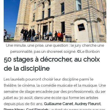
Une minute, une prise, une question : le jury cherche une
personnalité, pas un showreel soigné. ©Le Bonbon
50 stages à décrocher, au choix
de la discipline
Les lauréats pourront choisir leur discipline parmi le
théâtre, le cinéma, la comédie musicale et la musique. Une
semaine de stage encadrée par des professionnels, du 1er
juillet au 30 août, dans une école qui forme les artistes
depuis plus de 60 ans.
Guillaume Canet
,
Audrey Fleurot
,
Pierre Niney
,
Gad Elmaleh
: autant de noms passés par ses