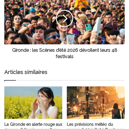
:
les
Scènes
d’été
2026
dévoilent
leurs
48
festivals
Gironde : les Scènes d’été 2026 dévoilent leurs 48
festivals
Articles similaires
La Gironde en alerte rouge aux
Les prévisions météo du