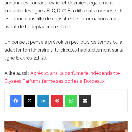
annoncées courant février et devraient également
impacter les lignes
B, C, D et E
à différents moments. Il
est donc conseillé de consulter les informations trafic
avant de te déplacer en soirée.
Un conseil : pense à prévoir un peu plus de temps ou à
adapter ton itinéraire si tu circules habituellement sur la
ligne E après 21h30.
À lire aussi :
Après 21 ans, la parfumerie indépendante
Élysées Parfums ferme ses portes à Bordeaux
Linkedin
Pinterest
WhatsApp
Partager par email
Après
21