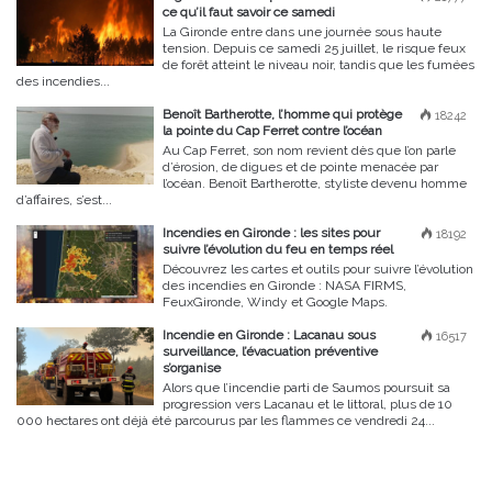
ce qu’il faut savoir ce samedi
La Gironde entre dans une journée sous haute
tension. Depuis ce samedi 25 juillet, le risque feux
de forêt atteint le niveau noir, tandis que les fumées
des incendies...
Benoît Bartherotte, l’homme qui protège
18242
la pointe du Cap Ferret contre l’océan
Au Cap Ferret, son nom revient dès que l’on parle
d’érosion, de digues et de pointe menacée par
l’océan. Benoît Bartherotte, styliste devenu homme
d’affaires, s’est...
Incendies en Gironde : les sites pour
18192
suivre l’évolution du feu en temps réel
Découvrez les cartes et outils pour suivre l’évolution
des incendies en Gironde : NASA FIRMS,
FeuxGironde, Windy et Google Maps.
Incendie en Gironde : Lacanau sous
16517
surveillance, l’évacuation préventive
s’organise
Alors que l’incendie parti de Saumos poursuit sa
progression vers Lacanau et le littoral, plus de 10
000 hectares ont déjà été parcourus par les flammes ce vendredi 24...