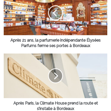
ans,
la
parfumerie
indépendante
Élysées
Parfums
ferme
ses
Après 21 ans, la parfumerie indépendante Élysées
portes
Parfums ferme ses portes à Bordeaux
à
Bordeaux
Après
Paris,
la
Climate
House
prend
la
route
et
s’installe
Après Paris, la Climate House prend la route et
à
s’installe à Bordeaux