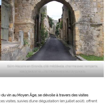
Saint-Macaire en Gironde, cité médiévale, charme avec remparts,
vestiges et vins, une histoire captivante persiste.
u vin au Moyen Âge, se dévoile à travers des visites
s visites, suivies d’une dégustation (en juillet août), offrent