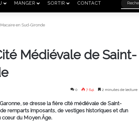
U
MANGER
SORTIR
CONTACT
t-Macaire en Sud-Gironde
Cité Médiévale de Saint-
de
0
7 641
2 minutes de lecture
ronne, se dresse la fière cité médiévale de Saint-
de remparts imposants, de vestiges historiques et d’un
 au cœur du Moyen Âge.