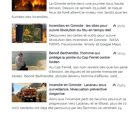
La Gironde entre dans une journée sous haute
tension. Depuis ce samedi 25 juillet, le risque
feux de forêt atteint le niveau noir, tandis que les
fumées des incendies...
Incendies en Gironde : les sites pour
18162
suivre l’évolution du feu en temps réel
Découvrez les cartes et outils pour suivre
l’évolution des incendies en Gironde : NASA
FIRMS, FeuxGironde, Windy et Google Maps.
Benoît Bartherotte, l’homme qui
18153
protège la pointe du Cap Ferret contre
l’océan
Au Cap Ferret, son nom revient dès que l’on parle
d’érosion, de digues et de pointe menacée par
l’océan. Benoît Bartherotte, styliste devenu homme d’affaires, s’est...
Incendie en Gironde : Lacanau sous
16464
surveillance, l’évacuation préventive
s’organise
Alors que l’incendie parti de Saumos poursuit sa
progression vers Lacanau et le littoral, plus de 10
000 hectares ont déjà été parcourus par les flammes ce vendredi 24...