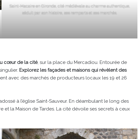
Saint-Macaire en Gironde, cité médiévale au charme authentique,
séduit par son histoire, ses remparts et ses marchés.
u cœur de la cité
, sur la place du Mercadiou. Entourée de
ingulier.
Explorez les façades et maisons qui révèlent des
iment avec des marchés de producteurs locaux les 19 et 26
, adossé à l’église Saint-Sauveur. En déambulant le long des
re et la Maison de Tardes. La cité dévoile ses secrets à ceux