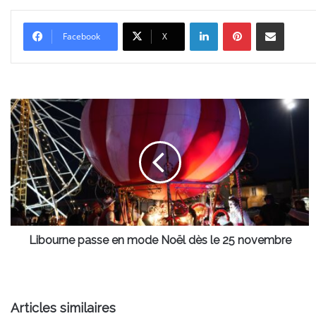
Linkedin
Pinterest
Partager par email
Facebook
X
Libourne
passe
en
mode
Noël
dès
le
25
novembre
Libourne passe en mode Noël dès le 25 novembre
Articles similaires