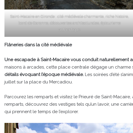
Saint-Macaire en Gironde : cité médiévale charmante, riche histoire,
bord de Garonne, découvertes architecturales, épicurisme
authentique
Flâneries dans la cité médiévale
Une escapade à Saint-Macaire vous conduit naturellement a
maisons à arcades, cette place centrale dégage un charme s
détails évoquant l’époque médiévale.
Les soirées d’été s’an
juillet sur la place du Mercadiou.
Parcourez les remparts et visitez le Prieuré de Saint-Macaire
remparts, découvrez des vestiges tels qu’un lavoir, une carriè
qui prennent le temps de l’explorer.