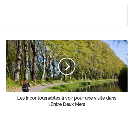
Les
incontournables
à
voir
pour
une
visite
dans
l'Entre
Deux
Les incontournables à voir pour une visite dans
Mers
l'Entre Deux Mers