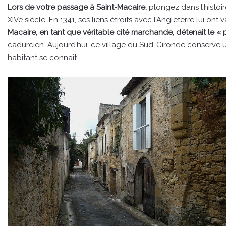
Lors de votre passage à Saint-Macaire,
plongez dans l’histo
XIVe siècle. En 1341, ses liens étroits avec l’Angleterre lui ont 
Macaire, en tant que véritable cité marchande, détenait le « p
cadurcien. Aujourd’hui, ce village du Sud-Gironde conserve 
habitant se connaît.