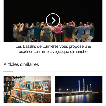
sols
Les
du
Bassins
miroir
de
d’eau
Lumières
vous
propose
une
expérience
immersive
jusqu’à
Les Bassins de Lumières vous propose une
dimanche
expérience immersive jusqu’à dimanche
Articles similaires