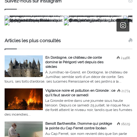
Suivez-nous sur Instagram
Articles les plus consultés
En Dordogne, ce château de conte
24468
domine le Périgord vert depuis des
siècles
À Jumilhac-le-Grand, en Dordogne, le château de
Jumilhac semble sorti d’un décor de conte. Ses
tours, ses toits d’ardoise, ses lucarnes Renaissance et ses jardins à la...
Vigilance noire et pollution en Gironde : ce
21774
qu’il faut savoir ce samedi
La Gironde entre dans une journée sous haute
tension. Depuis ce samedi 25 juillet, le risque feux
de forêt atteint le niveau noir, tandis que les fumées
des incendies...
Benoît Bartherotte, l’homme qui protège
18229
la pointe du Cap Ferret contre l’océan
Au Cap Ferret, son nom revient dès que l’on parle