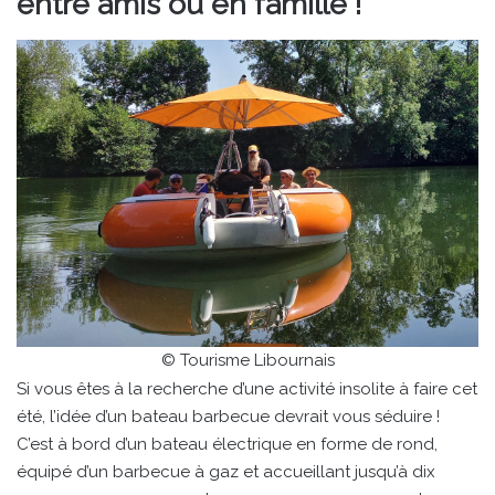
entre amis ou en famille !
© Tourisme Libournais
Si vous êtes à la recherche d’une activité insolite à faire cet
été, l’idée d’un bateau barbecue devrait vous séduire !
C’est à bord d’un bateau électrique en forme de rond,
équipé d’un barbecue à gaz et accueillant jusqu’à dix