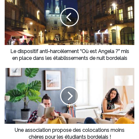
anti-
harcèlement
“Où
est
Angela
?”
mis
en
Le dispositif anti-harcèlement “Où est Angela ?” mis
place
en place dans les établissements de nuit bordelais
dans
les
Une
établissements
association
de
propose
nuit
des
bordelais
colocations
moins
chères
pour
les
étudiants
Une association propose des colocations moins
bordelais
chères pour les étudiants bordelais !