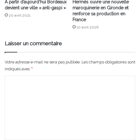
À partir d’aujourd’hui Bordeaux
Hermès ouvre une nouvelle
devient une ville « anti-gaspi »
maroquinerie en Gironde et
renforce sa production en
20 avril 2021
France
10 avril 2026
Laisser un commentaire
Votre adresse e-mail ne sera pas publiée.
Les champs obligatoires sont
indiqués avec
*
C
o
m
m
e
n
t