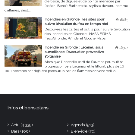
d’érosion, de digues et de pointe menacée par
l’océan. Benoît Bartherotte, styliste devenu homme
d’affaires, s’est...
Incendies en Gironde : les sites pour
18185
suivre l’évolution du feu en temps réel
Découvrez les cartes et outils pour suivre l’évolution
des incendies en Gironde : NASA FIRMS,
FeuxGironde, Windy et Google Maps.
Incendie en Gironde : Lacanau sous
16507
surveillance, l’évacuation préventive
s’organise
Alors que l’incendie parti de Saumos poursuit sa
progression vers Lacanau et le littoral, plus de 10
000 hectares ont déjà été parcourus par les flammes ce vendredi 24...
Infos et bons plans
Actu
(4 339)
Agenda
(513)
Bars
(166)
Bien-être
(76)