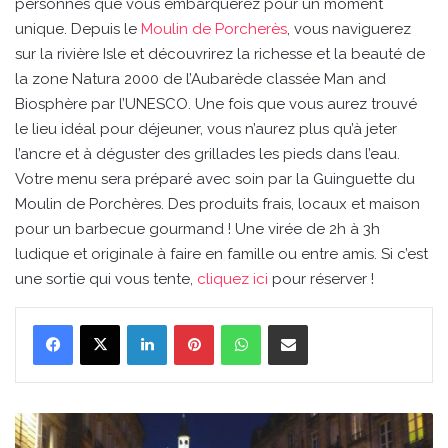
personnes que vous embarquerez pour un moment
unique. Depuis le
Moulin de Porcherès
, vous naviguerez
sur la rivière Isle et découvrirez la richesse et la beauté de
la zone Natura 2000 de l’Aubarède classée Man and
Biosphère par l’UNESCO. Une fois que vous aurez trouvé
le lieu idéal pour déjeuner, vous n’aurez plus qu’à jeter
l’ancre et à déguster des grillades les pieds dans l’eau.
Votre menu sera préparé avec soin par la Guinguette du
Moulin de Porchères. Des produits frais, locaux et maison
pour un barbecue gourmand ! Une virée de 2h à 3h
ludique et originale à faire en famille ou entre amis. Si c’est
une sortie qui vous tente,
cliquez ici
pour réserver !
Linkedin
Pinterest
WhatsApp
Partager par email
Le
dispositif