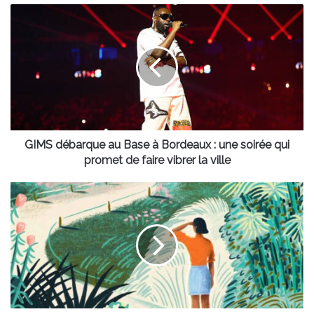
GIMS
débarque
au
Base
à
Bordeaux
:
une
soirée
qui
GIMS débarque au Base à Bordeaux : une soirée qui
promet
promet de faire vibrer la ville
de
faire
Rendez-
vibrer
vous
la
aux
ville
jardins
2026
:
les
plus
beaux