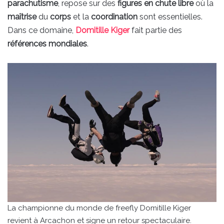
parachutisme
, repose sur des
figures en chute libre
où la
maîtrise
du
corps
et la
coordination
sont essentielles.
Dans ce domaine,
Domitille Kiger
fait partie des
références mondiales
.
La championne du monde de freefly Domitille Kiger
revient à Arcachon et signe un retour spectaculaire.