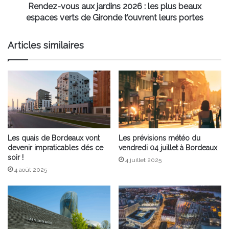
espaces
Rendez-vous aux jardins 2026 : les plus beaux
verts
espaces verts de Gironde t’ouvrent leurs portes
de
Gironde
Articles similaires
t’ouvrent
leurs
portes
Les quais de Bordeaux vont
Les prévisions météo du
devenir impraticables dés ce
vendredi 04 juillet à Bordeaux
soir !
4 juillet 2025
4 août 2025