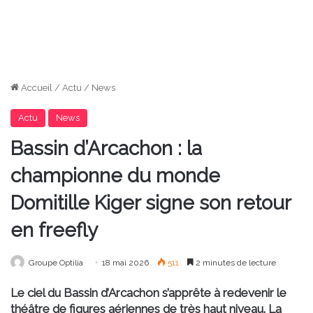
Accueil
/
Actu
/
News
Actu
News
Bassin d’Arcachon : la
championne du monde
Domitille Kiger signe son retour
en freefly
Groupe Optilia
18 mai 2026
511
2 minutes de lecture
Le ciel du Bassin d’Arcachon s’apprête à redevenir le
théâtre de figures aériennes de très haut niveau. La