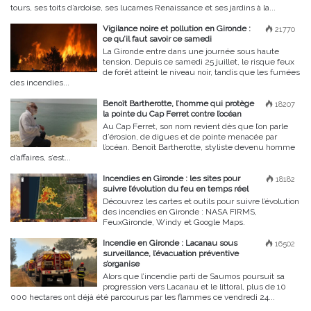
tours, ses toits d’ardoise, ses lucarnes Renaissance et ses jardins à la...
Vigilance noire et pollution en Gironde :
21770
ce qu’il faut savoir ce samedi
La Gironde entre dans une journée sous haute
tension. Depuis ce samedi 25 juillet, le risque feux
de forêt atteint le niveau noir, tandis que les fumées
des incendies...
Benoît Bartherotte, l’homme qui protège
18207
la pointe du Cap Ferret contre l’océan
Au Cap Ferret, son nom revient dès que l’on parle
d’érosion, de digues et de pointe menacée par
l’océan. Benoît Bartherotte, styliste devenu homme
d’affaires, s’est...
Incendies en Gironde : les sites pour
18182
suivre l’évolution du feu en temps réel
Découvrez les cartes et outils pour suivre l’évolution
des incendies en Gironde : NASA FIRMS,
FeuxGironde, Windy et Google Maps.
Incendie en Gironde : Lacanau sous
16502
surveillance, l’évacuation préventive
s’organise
Alors que l’incendie parti de Saumos poursuit sa
progression vers Lacanau et le littoral, plus de 10
000 hectares ont déjà été parcourus par les flammes ce vendredi 24...