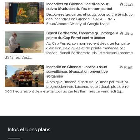
Incendies en Gironde : les sites pour
18149
suivre l’évolution du feu en temps réel
Découvrez les cartes et outils pour suivre l’évolution
des incendies en Gironde : NASA FIRMS,
FeuxGironde, Windy et Google Maps.
Benoît Bartherotte, l’homme qui protège la
18134
pointe du Cap Ferret contre l’océan
Au Cap Ferret, son nom revient dès que l’on parle
d’érosion, de digues et de pointe menacée par
l’océan. Benoît Bartherotte, styliste devenu homme
d’affaires, s’est...
Incendie en Gironde : Lacanau sous
16452
surveillance, l’évacuation préventive
s’organise
Alors que l’incendie parti de Saumos poursuit sa
progression vers Lacanau et le littoral, plus de 10
000 hectares ont déjà été parcourus par les flammes ce vendredi 24...
Infos et bons plans