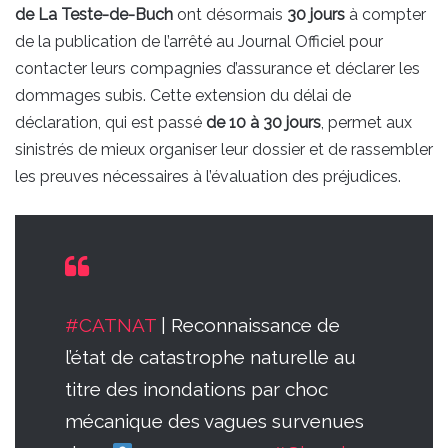
de La Teste-de-Buch
ont désormais
30 jours
à compter
de la publication de l’arrêté au Journal Officiel pour
contacter leurs compagnies d’assurance et déclarer les
dommages subis. Cette extension du délai de
déclaration, qui est passé
de 10 à 30 jours
, permet aux
sinistrés de mieux organiser leur dossier et de rassembler
les preuves nécessaires à l’évaluation des préjudices.
#CATNAT
| Reconnaissance de
l’état de catastrophe naturelle au
titre des inondations par choc
mécanique des vagues survenues