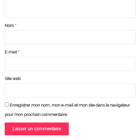
n
t
a
Nom
*
i
r
e
E-mail
*
*
Site web
Enregistrer mon nom, mon e-mail et mon site dans le navigateur
pour mon prochain commentaire.