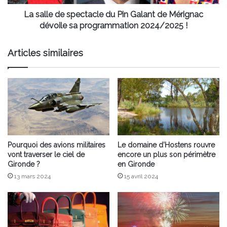
Mérignac
dévoile
La salle de spectacle du Pin Galant de Mérignac
sa
dévoile sa programmation 2024/2025 !
programmation
2024/2025
Articles similaires
!
Pourquoi des avions militaires
Le domaine d’Hostens rouvre
vont traverser le ciel de
encore un plus son périmètre
Gironde ?
en Gironde
13 mars 2024
15 avril 2024