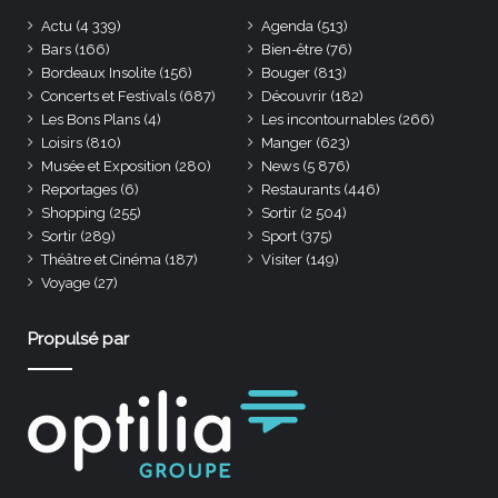
Actu
(4 339)
Agenda
(513)
Bars
(166)
Bien-être
(76)
Bordeaux Insolite
(156)
Bouger
(813)
Concerts et Festivals
(687)
Découvrir
(182)
Les Bons Plans
(4)
Les incontournables
(266)
Loisirs
(810)
Manger
(623)
Musée et Exposition
(280)
News
(5 876)
Reportages
(6)
Restaurants
(446)
Shopping
(255)
Sortir
(2 504)
Sortir
(289)
Sport
(375)
Théâtre et Cinéma
(187)
Visiter
(149)
Voyage
(27)
Propulsé par