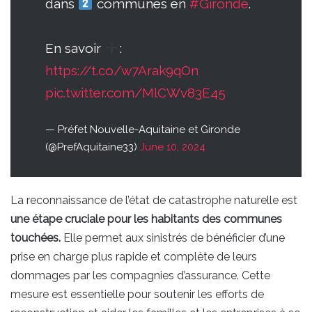
dans
communes en
#Gironde
.
En savoir
:
https://t.co/w7Arak9qOn
pic.twitter.com/MlCWv83E45
— Préfet Nouvelle-Aquitaine et Gironde
(@PrefAquitaine33)
June 10, 2024
La reconnaissance de l’état de catastrophe naturelle est
une étape cruciale pour les habitants des communes
touchées.
Elle permet aux sinistrés de bénéficier d’une
prise en charge plus rapide et complète de leurs
dommages par les compagnies d’assurance. Cette
mesure est essentielle pour soutenir les efforts de