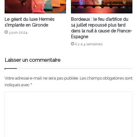
Le géant du luxe Hermès
Bordeaux : le feu d’artifice du
s’implante en Gironde
14 juillet repoussé plus tard
dans la nuit à cause de France-
3 juin 2024
Espagne
il y a 4 semaines
Laisser un commentaire
Votre adresse e-mail ne sera pas publiée.
Les champs obligatoires sont
indiqués avec
*
C
o
m
m
e