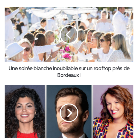
Une
soirée
blanche
inoubliable
sur
un
rooftop
près
de
Bordeaux
Une soirée blanche inoubliable sur un rooftop près de
!
Bordeaux !
La
salle
de
spectacle
du
Pin
Galant
de