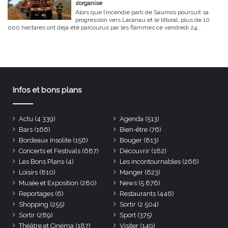
s’organise
Alors que l’incendie parti de Saumos poursuit sa
progression vers Lacanau et le littoral, plus de 10
000 hectares ont déjà été parcourus par les flammes ce vendredi 24...
Infos et bons plans
Actu
(4 339)
Agenda
(513)
Bars
(166)
Bien-être
(76)
Bordeaux Insolite
(156)
Bouger
(813)
Concerts et Festivals
(687)
Découvrir
(182)
Les Bons Plans
(4)
Les incontournables
(266)
Loisirs
(810)
Manger
(623)
Musée et Exposition
(280)
News
(5 876)
Reportages
(6)
Restaurants
(446)
Shopping
(255)
Sortir
(2 504)
Sortir
(289)
Sport
(375)
Théâtre et Cinéma
(187)
Visiter
(149)