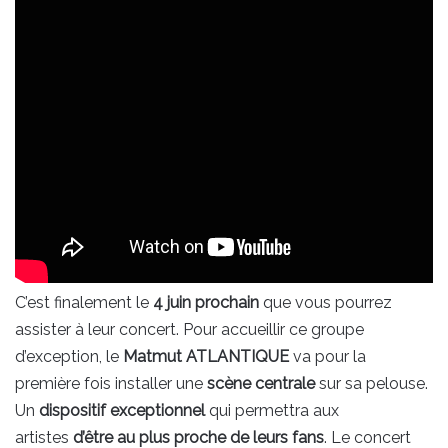
C’est finalement le
4 juin prochain
que vous pourrez
assister à leur concert. Pour accueillir ce groupe
d’exception, le
Matmut ATLANTIQUE
va pour la
première fois installer une
scène centrale
sur sa pelouse.
Un
dispositif exceptionnel
qui permettra aux
artistes
d’être au plus proche de leurs fans
. Le concert