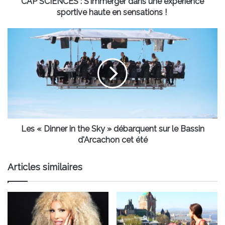
CAP SCIENCES : S'immerger dans une expérience
sportive haute en sensations !
Les
«
Dinner
in
the
Sky
»
débarquent
sur
le
Les « Dinner in the Sky » débarquent sur le Bassin
Bassin
d'Arcachon cet été
d'Arcachon
cet
Articles similaires
été