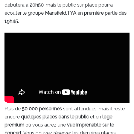
débutera à
20h50
, mais le public sur place pourra
écouter le groupe
Mansfield.TYA
en
première partie dès
19h45
.
Plus de
50 000 personnes
sont attendues, mais il reste
encore
quelques places dans le public
et en
loge
premium
où vous aurez une
vue imprenable sur le
concert
. Vous pouvez réserver les dernières places