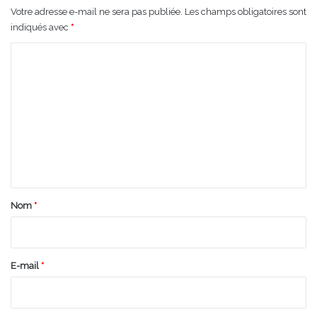
Votre adresse e-mail ne sera pas publiée.
Les champs obligatoires sont
indiqués avec
*
C
o
m
m
e
n
t
a
Nom
*
i
r
e
E-mail
*
*