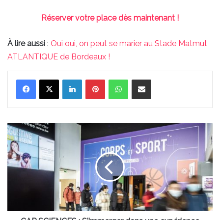
Réserver votre place dès maintenant !
À lire aussi
:
Oui oui, on peut se marier au Stade Matmut
ATLANTIQUE de Bordeaux !
Linkedin
Pinterest
WhatsApp
Partager par email
CAP
SCIENCES :
S'immerger
dans
une
expérience
sportive haute
en
sensations !