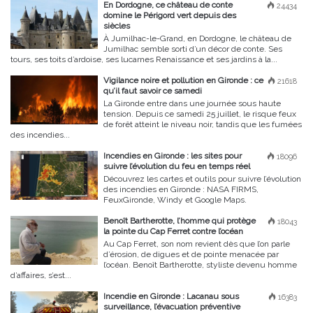
En Dordogne, ce château de conte
24434
domine le Périgord vert depuis des
siècles
À Jumilhac-le-Grand, en Dordogne, le château de
Jumilhac semble sorti d’un décor de conte. Ses
tours, ses toits d’ardoise, ses lucarnes Renaissance et ses jardins à la...
Vigilance noire et pollution en Gironde : ce
21618
qu’il faut savoir ce samedi
La Gironde entre dans une journée sous haute
tension. Depuis ce samedi 25 juillet, le risque feux
de forêt atteint le niveau noir, tandis que les fumées
des incendies...
Incendies en Gironde : les sites pour
18096
suivre l’évolution du feu en temps réel
Découvrez les cartes et outils pour suivre l’évolution
des incendies en Gironde : NASA FIRMS,
FeuxGironde, Windy et Google Maps.
Benoît Bartherotte, l’homme qui protège
18043
la pointe du Cap Ferret contre l’océan
Au Cap Ferret, son nom revient dès que l’on parle
d’érosion, de digues et de pointe menacée par
l’océan. Benoît Bartherotte, styliste devenu homme
d’affaires, s’est...
Incendie en Gironde : Lacanau sous
16383
surveillance, l’évacuation préventive