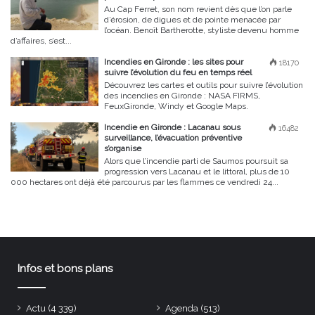
Au Cap Ferret, son nom revient dès que l’on parle
d’érosion, de digues et de pointe menacée par
l’océan. Benoît Bartherotte, styliste devenu homme
d’affaires, s’est...
Incendies en Gironde : les sites pour
18170
suivre l’évolution du feu en temps réel
Découvrez les cartes et outils pour suivre l’évolution
des incendies en Gironde : NASA FIRMS,
FeuxGironde, Windy et Google Maps.
Incendie en Gironde : Lacanau sous
16482
surveillance, l’évacuation préventive
s’organise
Alors que l’incendie parti de Saumos poursuit sa
progression vers Lacanau et le littoral, plus de 10
000 hectares ont déjà été parcourus par les flammes ce vendredi 24...
Infos et bons plans
Actu
(4 339)
Agenda
(513)