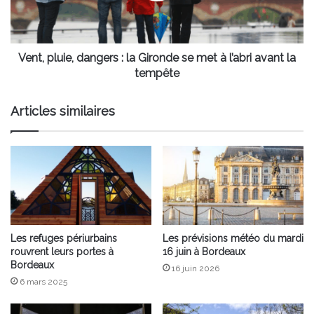
se
met
à
l’abri
Vent, pluie, dangers : la Gironde se met à l’abri avant la
avant
tempête
la
tempête
Articles similaires
Les refuges périurbains
Les prévisions météo du mardi
rouvrent leurs portes à
16 juin à Bordeaux
Bordeaux
16 juin 2026
6 mars 2025