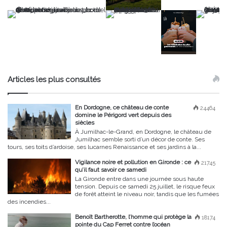
Articles les plus consultés
En Dordogne, ce château de conte
24464
domine le Périgord vert depuis des
siècles
À Jumilhac-le-Grand, en Dordogne, le château de
Jumilhac semble sorti d’un décor de conte. Ses
tours, ses toits d’ardoise, ses lucarnes Renaissance et ses jardins à la...
Vigilance noire et pollution en Gironde : ce
21745
qu’il faut savoir ce samedi
La Gironde entre dans une journée sous haute
tension. Depuis ce samedi 25 juillet, le risque feux
de forêt atteint le niveau noir, tandis que les fumées
des incendies...
Benoît Bartherotte, l’homme qui protège la
18174
pointe du Cap Ferret contre l’océan