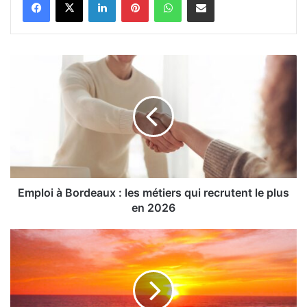
Emploi
à
Bordeaux
:
les
métiers
qui
recrutent
le
plus
Emploi à Bordeaux : les métiers qui recrutent le plus
en
en 2026
2026
Autour
de
Bordeaux,
9
spots