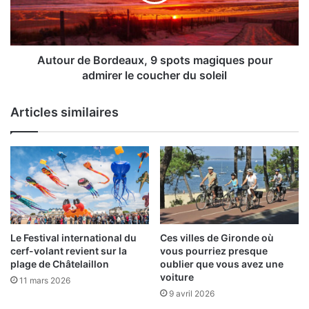
magiques
pour
admirer
le
coucher
Autour de Bordeaux, 9 spots magiques pour
du
admirer le coucher du soleil
soleil
Articles similaires
Le Festival international du
Ces villes de Gironde où
cerf-volant revient sur la
vous pourriez presque
plage de Châtelaillon
oublier que vous avez une
voiture
11 mars 2026
9 avril 2026