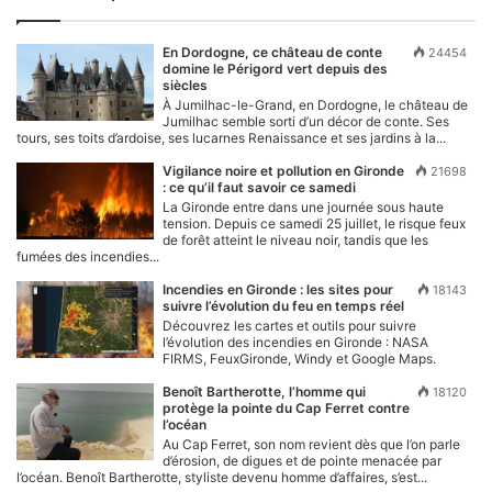
En Dordogne, ce château de conte
24454
domine le Périgord vert depuis des
siècles
À Jumilhac-le-Grand, en Dordogne, le château de
Jumilhac semble sorti d’un décor de conte. Ses
tours, ses toits d’ardoise, ses lucarnes Renaissance et ses jardins à la...
Vigilance noire et pollution en Gironde
21698
: ce qu’il faut savoir ce samedi
La Gironde entre dans une journée sous haute
tension. Depuis ce samedi 25 juillet, le risque feux
de forêt atteint le niveau noir, tandis que les
fumées des incendies...
Incendies en Gironde : les sites pour
18143
suivre l’évolution du feu en temps réel
Découvrez les cartes et outils pour suivre
l’évolution des incendies en Gironde : NASA
FIRMS, FeuxGironde, Windy et Google Maps.
Benoît Bartherotte, l’homme qui
18120
protège la pointe du Cap Ferret contre
l’océan
Au Cap Ferret, son nom revient dès que l’on parle
d’érosion, de digues et de pointe menacée par
l’océan. Benoît Bartherotte, styliste devenu homme d’affaires, s’est...