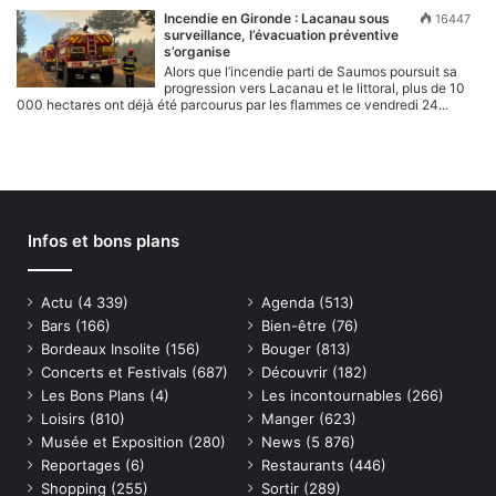
Incendie en Gironde : Lacanau sous
16447
surveillance, l’évacuation préventive
s’organise
Alors que l’incendie parti de Saumos poursuit sa
progression vers Lacanau et le littoral, plus de 10
000 hectares ont déjà été parcourus par les flammes ce vendredi 24...
Infos et bons plans
Actu
(4 339)
Agenda
(513)
Bars
(166)
Bien-être
(76)
Bordeaux Insolite
(156)
Bouger
(813)
Concerts et Festivals
(687)
Découvrir
(182)
Les Bons Plans
(4)
Les incontournables
(266)
Loisirs
(810)
Manger
(623)
Musée et Exposition
(280)
News
(5 876)
Reportages
(6)
Restaurants
(446)
Shopping
(255)
Sortir
(289)