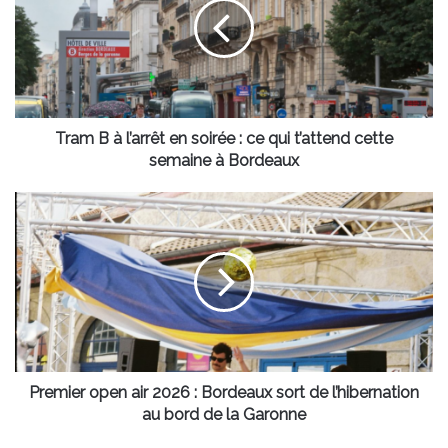
l’arrêt
en
soirée
:
ce
qui
t’attend
Tram B à l’arrêt en soirée : ce qui t’attend cette
cette
semaine à Bordeaux
semaine
à
Premier
Bordeaux
open
air
2026
:
Bordeaux
sort
de
l’hibernation
au
Premier open air 2026 : Bordeaux sort de l’hibernation
bord
au bord de la Garonne
de