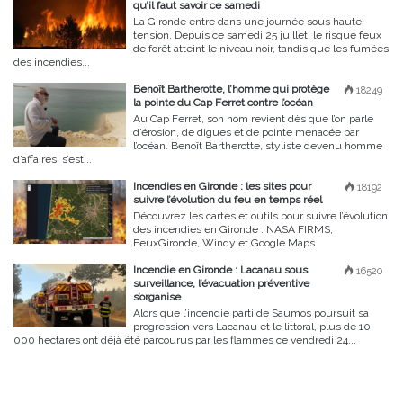
qu’il faut savoir ce samedi
La Gironde entre dans une journée sous haute
tension. Depuis ce samedi 25 juillet, le risque feux
de forêt atteint le niveau noir, tandis que les fumées
des incendies...
Benoît Bartherotte, l’homme qui protège
18249
la pointe du Cap Ferret contre l’océan
Au Cap Ferret, son nom revient dès que l’on parle
d’érosion, de digues et de pointe menacée par
l’océan. Benoît Bartherotte, styliste devenu homme
d’affaires, s’est...
Incendies en Gironde : les sites pour
18192
suivre l’évolution du feu en temps réel
Découvrez les cartes et outils pour suivre l’évolution
des incendies en Gironde : NASA FIRMS,
FeuxGironde, Windy et Google Maps.
Incendie en Gironde : Lacanau sous
16520
surveillance, l’évacuation préventive
s’organise
Alors que l’incendie parti de Saumos poursuit sa
progression vers Lacanau et le littoral, plus de 10
000 hectares ont déjà été parcourus par les flammes ce vendredi 24...