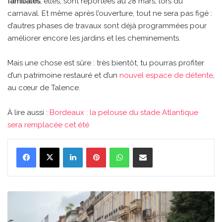
familiales
, elles, sont reportées au 28 mars, lors du
carnaval. Et même après l’ouverture, tout ne sera pas figé :
d’autres phases de travaux sont déjà programmées pour
améliorer encore les jardins et les cheminements.
Mais une chose est sûre : très bientôt, tu pourras profiter
d’un patrimoine restauré et d’un
nouvel espace de détente
,
au cœur de Talence.
À lire aussi :
Bordeaux : la pelouse du stade Atlantique
sera remplacée cet été
Linkedin
Pinterest
WhatsApp
Partager par email
Tram
B
à