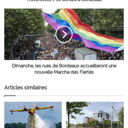
se
tiendra
Dimanche,
à
les
Bordeaux
rues
de
Bordeaux
accueilleront
une
nouvelle
Marche
des
Dimanche, les rues de Bordeaux accueilleront une
Fiertés
nouvelle Marche des Fiertés
Articles similaires