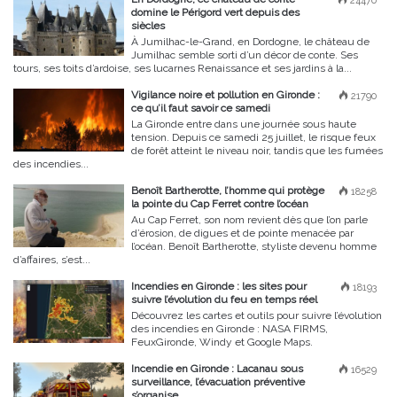
24470
domine le Périgord vert depuis des
siècles
À Jumilhac-le-Grand, en Dordogne, le château de
Jumilhac semble sorti d’un décor de conte. Ses
tours, ses toits d’ardoise, ses lucarnes Renaissance et ses jardins à la...
Vigilance noire et pollution en Gironde :
21790
ce qu’il faut savoir ce samedi
La Gironde entre dans une journée sous haute
tension. Depuis ce samedi 25 juillet, le risque feux
de forêt atteint le niveau noir, tandis que les fumées
des incendies...
Benoît Bartherotte, l’homme qui protège
18258
la pointe du Cap Ferret contre l’océan
Au Cap Ferret, son nom revient dès que l’on parle
d’érosion, de digues et de pointe menacée par
l’océan. Benoît Bartherotte, styliste devenu homme
d’affaires, s’est...
Incendies en Gironde : les sites pour
18193
suivre l’évolution du feu en temps réel
Découvrez les cartes et outils pour suivre l’évolution
des incendies en Gironde : NASA FIRMS,
FeuxGironde, Windy et Google Maps.
Incendie en Gironde : Lacanau sous
16529
surveillance, l’évacuation préventive
s’organise