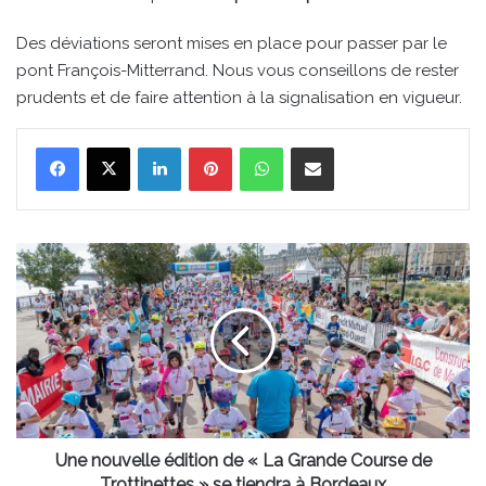
Des déviations seront mises en place pour passer par le
pont François-Mitterrand. Nous vous conseillons de rester
prudents et de faire attention à la signalisation en vigueur.
Linkedin
Pinterest
WhatsApp
Partager par email
Une
nouvelle
édition
de
«
La
Grande
Course
de
Trottinettes
Une nouvelle édition de « La Grande Course de
»
Trottinettes » se tiendra à Bordeaux