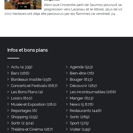
Alors que l’incendie parti de Saumos poursuit sa
progression vers Lacanau et le littoral, plus de 10
000 hectares ont déjà été parcourus par les flammes ce vendredi 24...
Infos et bons plans
Actu
(4 339)
Agenda
(513)
Bars
(166)
Bien-être
(76)
Bordeaux Insolite
(156)
Bouger
(813)
Concerts et Festivals
(687)
Découvrir
(182)
Les Bons Plans
(4)
Les incontournables
(266)
Loisirs
(810)
Manger
(623)
Musée et Exposition
(280)
News
(5 876)
Reportages
(6)
Restaurants
(446)
Shopping
(255)
Sortir
(289)
Sortir
(2 504)
Sport
(375)
Théâtre et Cinéma
(187)
Visiter
(149)