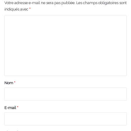
Votre adresse e-mail ne sera pas publiée.
Les champs obligatoires sont
indiqués avec
*
C
o
m
m
e
n
t
a
Nom
*
i
r
e
E-mail
*
*