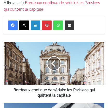
À lire aussi :
Bordeaux continue de séduire les Parisiens
qui quittent la capitale
Linkedin
Pinterest
WhatsApp
Partager par email
Bordeaux
continue
de
séduire
les
Parisiens
qui
quittent
la
capitale
Bordeaux continue de séduire les Parisiens qui
quittent la capitale
Les