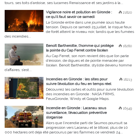
tours, ses toits d’ardoise, ses lucarnes Renaissance et ses jardins à la...
Vigilance noire et pollution en Gironde :
21820
ce qu’il faut savoir ce samedi
La Gironde entre dans une journée sous haute
tension. Depuis ce samedi 25 juillet, le risque feux
de forêt atteint le niveau noir, tandis que les fumées
des incendies...
Benoît Bartherotte, l’homme qui protège
18280
la pointe du Cap Ferret contre l’océan
Au Cap Ferret, son nom revient dès que l’on parle
d’érosion, de digues et de pointe menacée par
l’océan. Benoît Bartherotte, styliste devenu homme
d’affaires, s’est...
Incendies en Gironde : les sites pour
18213
suivre l’évolution du feu en temps réel
Découvrez les cartes et outils pour suivre l’évolution
des incendies en Gironde : NASA FIRMS,
FeuxGironde, Windy et Google Maps.
Incendie en Gironde : Lacanau sous
16549
surveillance, l’évacuation préventive
s’organise
Alors que l’incendie parti de Saumos poursuit sa
progression vers Lacanau et le littoral, plus de 10
000 hectares ont déjà été parcourus par les flammes ce vendredi 24...