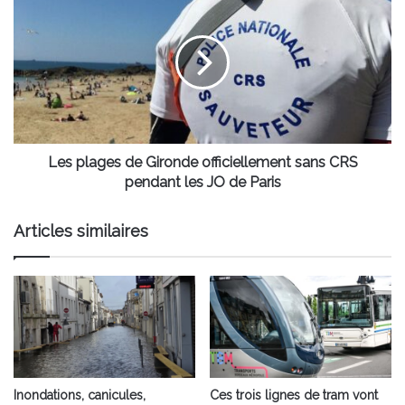
plages
de
Gironde
officiellement
sans
CRS
pendant
les
JO
Les plages de Gironde officiellement sans CRS
de
pendant les JO de Paris
Paris
Articles similaires
Inondations, canicules,
Ces trois lignes de tram vont