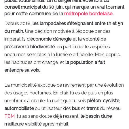
public toute la nuit. Un changement voté lors du
conseil municipal du 30 juin, qui marque un vrai tournant
pour cette commune de la
métropole bordelaise
.
Depuis 2018,
les lampadaires s’éteignaient entre 1h et 5h
du matin
. Une décision motivée à l’époque par des
impératifs d’
économie d’énergie
et la
volonté de
préserver la biodiversité
, en particulier les espèces
nocturnes sensibles à la lumière artificielle. Mais depuis,
les habitudes ont changé, et
la population a fait
entendre sa voix
.
La municipalité explique ce revirement par une évolution
des usages nocturnes. En clair, tu es de plus en plus
nombreux à circuler la nuit : que tu sois
piéton
,
cycliste
,
automobiliste
ou utilisateur des
bus
et
trams
du réseau
TBM
, tu as sans doute déjà ressenti
le besoin d’une
meilleure visibilité
après minuit.