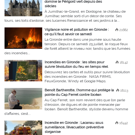
domine le Périgord vert depuis des
siècles
À Jumilhac-le-Grand, en Dordogne, le château de
Jumilhac semble sorti d’un décor de conte. Ses
tours, ses toits d’ardoise, ses lucarnes Renaissance et ses jardins à la...
Vigilance noire et pollution en Gironde :
21682
ce qu’il faut savoir ce samedi
La Gironde entre dans une journée sous haute
tension. Depuis ce samedi 25 juillet, le risque feux
de forêt atteint le niveau noir, tandis que les fumées
des incendies...
Incendies en Gironde : les sites pour
18142
suivre l’évolution du feu en temps réel
Découvrez les cartes et outils pour suivre l’évolution
des incendies en Gironde : NASA FIRMS,
FeuxGironde, Windy et Google Maps.
Benoît Bartherotte, l’homme qui protège la
18113
pointe du Cap Ferret contre l’océan
Au Cap Ferret, son nom revient dès que l’on parle
d’érosion, de digues et de pointe menacée par
l’océan. Benoît Bartherotte, styliste devenu homme
d’affaires, s’est...
Incendie en Gironde : Lacanau sous
16442
surveillance, l’évacuation préventive
s’organise