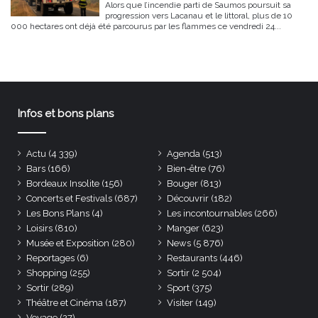
Alors que l’incendie parti de Saumos poursuit sa
progression vers Lacanau et le littoral, plus de 10
000 hectares ont déjà été parcourus par les flammes ce vendredi 24...
Infos et bons plans
Actu
(4 339)
Agenda
(513)
Bars
(166)
Bien-être
(76)
Bordeaux Insolite
(156)
Bouger
(813)
Concerts et Festivals
(687)
Découvrir
(182)
Les Bons Plans
(4)
Les incontournables
(266)
Loisirs
(810)
Manger
(623)
Musée et Exposition
(280)
News
(5 876)
Reportages
(6)
Restaurants
(446)
Shopping
(255)
Sortir
(2 504)
Sortir
(289)
Sport
(375)
Théâtre et Cinéma
(187)
Visiter
(149)
Voyage
(27)