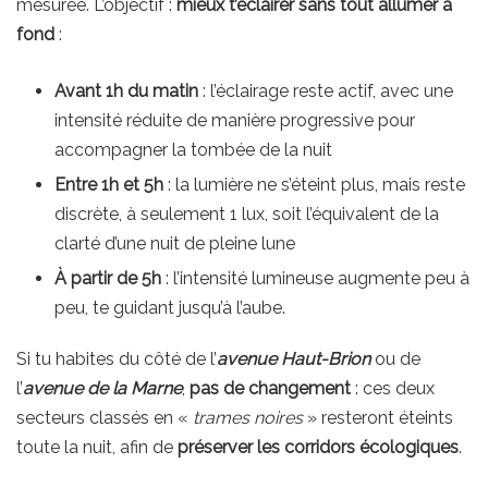
mesurée. L’objectif :
mieux t’éclairer sans tout allumer à
fond
:
Avant 1h du matin
: l’éclairage reste actif, avec une
intensité réduite de manière progressive pour
accompagner la tombée de la nuit
Entre 1h et 5h
: la lumière ne s’éteint plus, mais reste
discrète, à seulement 1 lux, soit l’équivalent de la
clarté d’une nuit de pleine lune
À partir de 5h
: l’intensité lumineuse augmente peu à
peu, te guidant jusqu’à l’aube.
Si tu habites du côté de l’
avenue Haut-Brion
ou de
l’
avenue de la Marne
,
pas de changement
: ces deux
secteurs classés en «
trames noires
» resteront éteints
toute la nuit, afin de
préserver les corridors écologiques
.