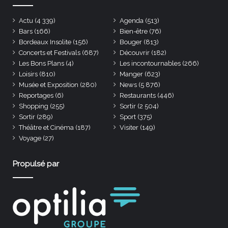
Actu
(4 339)
Agenda
(513)
Bars
(166)
Bien-être
(76)
Bordeaux Insolite
(156)
Bouger
(813)
Concerts et Festivals
(687)
Découvrir
(182)
Les Bons Plans
(4)
Les incontournables
(266)
Loisirs
(810)
Manger
(623)
Musée et Exposition
(280)
News
(5 876)
Reportages
(6)
Restaurants
(446)
Shopping
(255)
Sortir
(2 504)
Sortir
(289)
Sport
(375)
Théâtre et Cinéma
(187)
Visiter
(149)
Voyage
(27)
Propulsé par