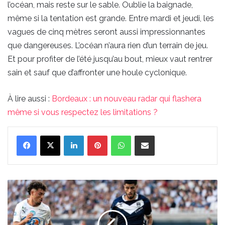
l’océan, mais reste sur le sable. Oublie la baignade,
même si la tentation est grande. Entre mardi et jeudi, les
vagues de cinq mètres seront aussi impressionnantes
que dangereuses. L’océan n’aura rien d’un terrain de jeu.
Et pour profiter de l’été jusqu’au bout, mieux vaut rentrer
sain et sauf que d’affronter une houle cyclonique.
À lire aussi :
Bordeaux : un nouveau radar qui flashera
même si vous respectez les limitations ?
Linkedin
Pinterest
WhatsApp
Partager par email
Les
Girondins
de
Bordeaux