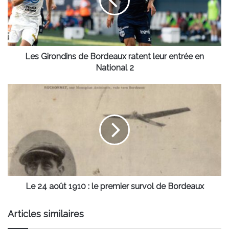
ratent
leur
entrée
en
National
2
Les Girondins de Bordeaux ratent leur entrée en
National 2
Le
24
août
1910
:
le
premier
survol
de
Bordeaux
Le 24 août 1910 : le premier survol de Bordeaux
Articles similaires