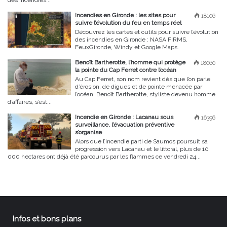
des incendies...
Incendies en Gironde : les sites pour
18106
suivre l’évolution du feu en temps réel
Découvrez les cartes et outils pour suivre l’évolution
des incendies en Gironde : NASA FIRMS,
FeuxGironde, Windy et Google Maps.
Benoît Bartherotte, l’homme qui protège
18060
la pointe du Cap Ferret contre l’océan
Au Cap Ferret, son nom revient dès que l’on parle
d’érosion, de digues et de pointe menacée par
l’océan. Benoît Bartherotte, styliste devenu homme
d’affaires, s’est...
Incendie en Gironde : Lacanau sous
16396
surveillance, l’évacuation préventive
s’organise
Alors que l’incendie parti de Saumos poursuit sa
progression vers Lacanau et le littoral, plus de 10
000 hectares ont déjà été parcourus par les flammes ce vendredi 24...
Infos et bons plans