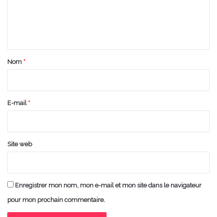
m
e
n
t
a
Nom
*
i
r
e
E-mail
*
*
Site web
Enregistrer mon nom, mon e-mail et mon site dans le navigateur
pour mon prochain commentaire.