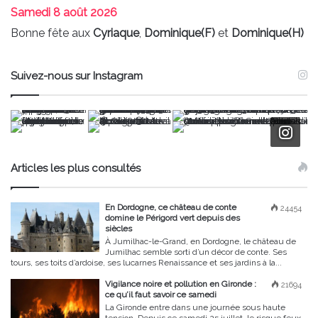
Samedi
8 août 2026
Bonne fête aux
Cyriaque
,
Dominique(F)
et
Dominique(H)
Suivez-nous sur Instagram
Articles les plus consultés
En Dordogne, ce château de conte
24454
domine le Périgord vert depuis des
siècles
À Jumilhac-le-Grand, en Dordogne, le château de
Jumilhac semble sorti d’un décor de conte. Ses
tours, ses toits d’ardoise, ses lucarnes Renaissance et ses jardins à la...
Vigilance noire et pollution en Gironde :
21694
ce qu’il faut savoir ce samedi
La Gironde entre dans une journée sous haute
tension. Depuis ce samedi 25 juillet, le risque feux