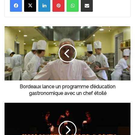
Bordeaux
lance
un
programme
d’éducation
gastronomique
avec
un
chef
étoilé
Bordeaux lance un programme d’éducation
gastronomique avec un chef étoilé
Darwin
organise
son
Halloween
en