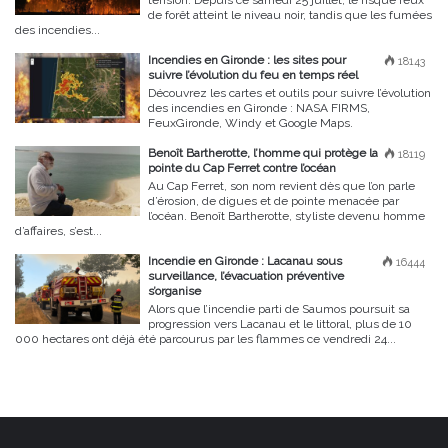
de forêt atteint le niveau noir, tandis que les fumées
des incendies...
Incendies en Gironde : les sites pour
18143
suivre l’évolution du feu en temps réel
Découvrez les cartes et outils pour suivre l’évolution
des incendies en Gironde : NASA FIRMS,
FeuxGironde, Windy et Google Maps.
Benoît Bartherotte, l’homme qui protège la
18119
pointe du Cap Ferret contre l’océan
Au Cap Ferret, son nom revient dès que l’on parle
d’érosion, de digues et de pointe menacée par
l’océan. Benoît Bartherotte, styliste devenu homme
d’affaires, s’est...
Incendie en Gironde : Lacanau sous
16444
surveillance, l’évacuation préventive
s’organise
Alors que l’incendie parti de Saumos poursuit sa
progression vers Lacanau et le littoral, plus de 10
000 hectares ont déjà été parcourus par les flammes ce vendredi 24...