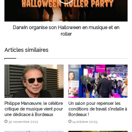
musique
et
en
roller
Darwin organise son Halloween en musique et en
roller
Articles similaires
Philippe Manœuvre, le célèbre
Un salon pour repenser les
critique de musique vient pour
conditions de travail s’installe à
une dédicace à Bordeaux
Bordeaux !
30 novembre 2021
14 octobre 2025