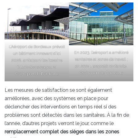
L’Aéroport de Bordeaux prévoit
En 2023, l’aéroport a amélioré
un bâtiment innovant d’ici
sanitaires et zones de travail ;
2028, anticipant les besoins
en 2024, propreté renforcée.
futurs des voyageurs.
©Aéroport de Bordeaux
©Aéroport de Bordeaux
Les mesures de satisfaction se sont également
améliorées, avec des systèmes en place pour
déclencher des interventions en temps réel si des
problèmes sont détectés dans les sanitaires. À la fin de
l’année, d’autres projets verront le jour, comme le
remplacement complet des sièges dans les zones