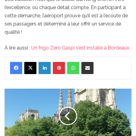
l’excellence, où chaque détail compte. En participant à
cette démarche, l’aéroport prouve qu’il est à l’écoute de
ses passagers et déterminé à leur offrir un service de
qualité !
À lire aussi :
Un frigo Zéro Gaspi s’est installé à Bordeaux
Linkedin
Pinterest
WhatsApp
Partager par email
Une
fête
autour
des
arbres
s'organise
à