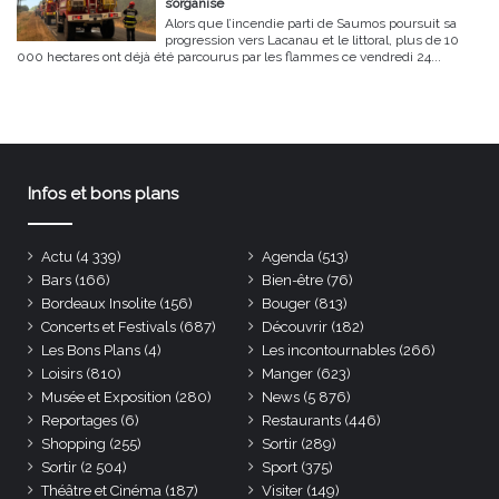
s’organise
Alors que l’incendie parti de Saumos poursuit sa
progression vers Lacanau et le littoral, plus de 10
000 hectares ont déjà été parcourus par les flammes ce vendredi 24...
Infos et bons plans
Actu
(4 339)
Agenda
(513)
Bars
(166)
Bien-être
(76)
Bordeaux Insolite
(156)
Bouger
(813)
Concerts et Festivals
(687)
Découvrir
(182)
Les Bons Plans
(4)
Les incontournables
(266)
Loisirs
(810)
Manger
(623)
Musée et Exposition
(280)
News
(5 876)
Reportages
(6)
Restaurants
(446)
Shopping
(255)
Sortir
(289)
Sortir
(2 504)
Sport
(375)
Théâtre et Cinéma
(187)
Visiter
(149)