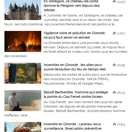
En Dordogne, ce château de conte
24435
domine le Périgord vert depuis des
siècles
À Jumilhac-le-Grand, en Dordogne, le château de
Jumilhac semble sorti d’un décor de conte. Ses
tours, ses toits d’ardoise, ses lucarnes Renaissance et ses jardins à la...
Vigilance noire et pollution en Gironde :
21620
ce qu’il faut savoir ce samedi
La Gironde entre dans une journée sous haute
tension. Depuis ce samedi 25 juillet, le risque feux
de forêt atteint le niveau noir, tandis que les fumées
des incendies...
Incendies en Gironde : les sites pour
18098
suivre l’évolution du feu en temps réel
Découvrez les cartes et outils pour suivre l’évolution
des incendies en Gironde : NASA FIRMS,
FeuxGironde, Windy et Google Maps.
Benoît Bartherotte, l’homme qui protège
18045
la pointe du Cap Ferret contre l’océan
Au Cap Ferret, son nom revient dès que l’on parle
d’érosion, de digues et de pointe menacée par
l’océan. Benoît Bartherotte, styliste devenu homme
d’affaires, s’est...
Incendie en Gironde : Lacanau sous
16385
surveillance, l’évacuation préventive