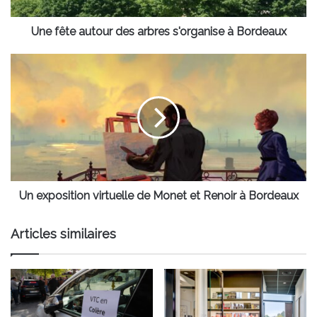
Bordeaux
Une fête autour des arbres s'organise à Bordeaux
Un
exposition
virtuelle
de
Monet
et
Renoir
à
Bordeaux
Un exposition virtuelle de Monet et Renoir à Bordeaux
Articles similaires