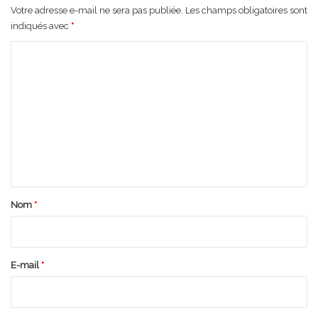
Votre adresse e-mail ne sera pas publiée.
Les champs obligatoires sont
indiqués avec
*
C
o
m
m
e
n
t
a
Nom
*
i
r
e
E-mail
*
*