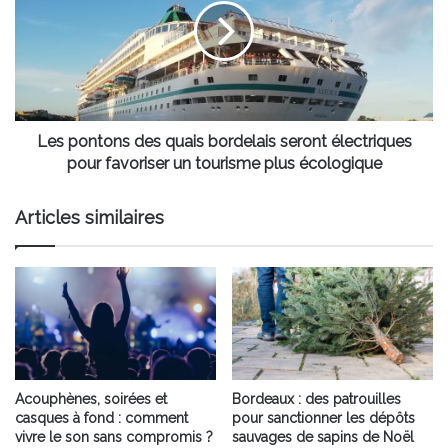
quais
bordelais
seront
électriques
pour
favoriser
un
Les pontons des quais bordelais seront électriques
tourisme
pour favoriser un tourisme plus écologique
plus
écologique
Articles similaires
Acouphènes, soirées et
Bordeaux : des patrouilles
casques à fond : comment
pour sanctionner les dépôts
vivre le son sans compromis ?
sauvages de sapins de Noël