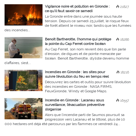
Vigilance noire et pollution en Gironde :
21827
ce qu’il faut savoir ce samedi
La Gironde entre dans une journée sous haute
tension. Depuis ce samedi 25 juillet, le risque feux
de forêt atteint le niveau noir, tandis que les fumées
des incendies...
Benoît Bartherotte, l’homme qui protège
18286
la pointe du Cap Ferret contre l’océan
Au Cap Ferret, son nom revient dès que l’on parle
d’érosion, de digues et de pointe menacée par
l’océan. Benoît Bartherotte, styliste devenu homme
d’affaires, s’est...
Incendies en Gironde : les sites pour
18216
suivre l’évolution du feu en temps réel
Découvrez les cartes et outils pour suivre l’évolution
des incendies en Gironde : NASA FIRMS,
FeuxGironde, Windy et Google Maps.
Incendie en Gironde : Lacanau sous
16557
surveillance, l’évacuation préventive
s’organise
Alors que l’incendie parti de Saumos poursuit sa
progression vers Lacanau et le littoral, plus de 10
000 hectares ont déjà été parcourus par les flammes ce vendredi 24...