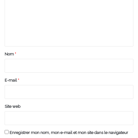
m
m
e
n
t
a
Nom
*
i
r
e
E-mail
*
*
Site web
Enregistrer mon nom, mon e-mail et mon site dans le navigateur