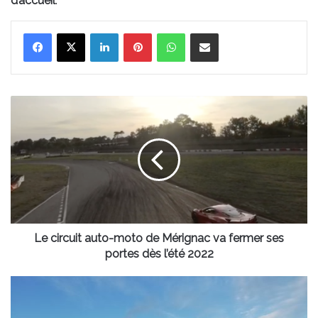
d’accueil
.
Linkedin
Pinterest
WhatsApp
Partager par email
Le
circuit
auto-
moto
de
Mérignac
va
fermer
ses
portes
Le circuit auto-moto de Mérignac va fermer ses
dès
portes dès l’été 2022
l’été
2022
Les
pontons
des