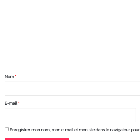
C
o
m
m
e
n
t
a
Nom
*
i
r
e
E-mail
*
*
Enregistrer mon nom, mon e-mail et mon site dans le navigateur po