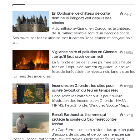
En Dordogne, ce château de conte
24431
domine le Périgord vert depuis des
siècles
À Jumilhac-le-Grand, en Dordogne, le château
de Jumilhac semble sorti d’un décor de conte.
Ses tours, ses toits d’ardoise, ses lucarnes Renaissance et ses jardins à
la...
Vigilance noire et pollution en Gironde
21594
: ce qu’il faut savoir ce samedi
La Gironde entre dans une journée sous haute
tension. Depuis ce samedi 25 juillet, le risque
feux de forêt atteint le niveau noir, tandis que les
fumées des incendies...
Incendies en Gironde : les sites pour
18055
suivre l’évolution du feu en temps réel
Découvrez les cartes et outils pour suivre
l’évolution des incendies en Gironde : NASA
FIRMS, FeuxGironde, Windy et Google Maps.
Benoît Bartherotte, l’homme qui
18015
protège la pointe du Cap Ferret contre
l’océan
Au Cap Ferret, son nom revient dès que l’on parle
d’érosion, de digues et de pointe menacée par
l’océan. Benoît Bartherotte, styliste devenu homme d’affaires, s’est...