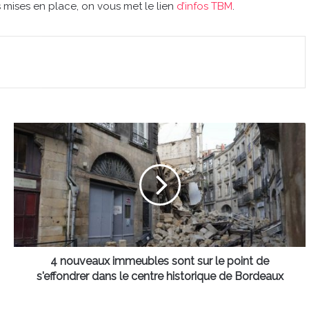
ns mises en place, on vous met le lien
d’infos TBM
.
4
nouveaux
immeubles
sont
sur
le
point
de
s'effondrer
dans
4 nouveaux immeubles sont sur le point de
le
s'effondrer dans le centre historique de Bordeaux
centre
historique