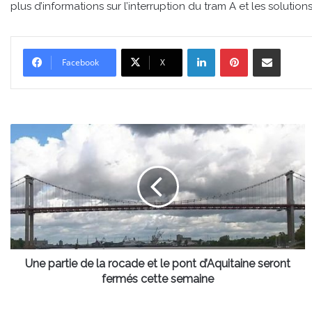
plus d’informations sur l’interruption du tram A et les solutio
Linkedin
Pinterest
Partager par email
Facebook
X
Une
partie
de
la
rocade
et
le
pont
d’Aquitaine
seront
Une partie de la rocade et le pont d’Aquitaine seront
fermés
fermés cette semaine
cette
semaine