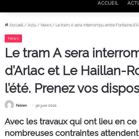
ACCUEIL
ACT
Accueil
/
Actu
/
News
/
Le tram A sera interrompu entre Fontaine d’Arl
News
Le tram A sera interro
d’Arlac et Le Haillan-
l’été. Prenez vos dispos
Fabien
30 juin 2021
Avec les travaux qui ont lieu en 
nombreuses contraintes attendent 