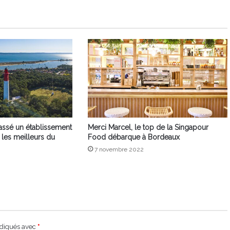
de
Bordeaux
lassé un établissement
Merci Marcel, le top de la Singapour
 les meilleurs du
Food débarque à Bordeaux
7 novembre 2022
ndiqués avec
*