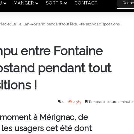
U
MANGER
SORTIR
CONTACT
ac et Le Haillan-Rostand pendant tout l’été. Prenez vos dispositions !
mpu entre Fontaine
Rostand pendant tout
itions !
0
2 589
Temps de lecture 1 minute
ce moment à Mérignac, de
les usagers cet été dont