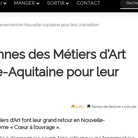
U
MANGER
SORTIR
CONTACT
eviennent en Nouvelle-Aquitaine pour leur 20e édition
nes des Métiers d’Art
-Aquitaine pour leur
1 167
Temps de lecture 1 minute
ers d’Art
font leur grand retour en Nouvelle-
thème
« Cœur à l’ouvrage »
.
c à découvrir les savoir-faire artisanaux qui façonnent les