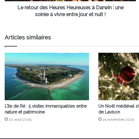
une
soirée
Le retour des Heures Heureuses à Darwin : une
à
soirée à vivre entre jour et nuit !
vivre
entre
jour
Articles similaires
et
nuit
!
L’île de Ré : 5 visites immanquables entre
Un Noël médiéval s
nature et patrimoine
de Lavison
20 août 2025
25 novembre 2025