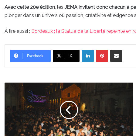
Avec cette 20e édition
, les
JEMA invitent donc chacun à part
plonger dans un univers où passion, créativité et exigence 
À lire aussi :
Bordeaux : la Statue de la Liberté repeinte en r
Linkedin
Pinterest
Partager par email
Facebook
X
Le
retour
des
Heures
Heureuses
à
Darwin
: