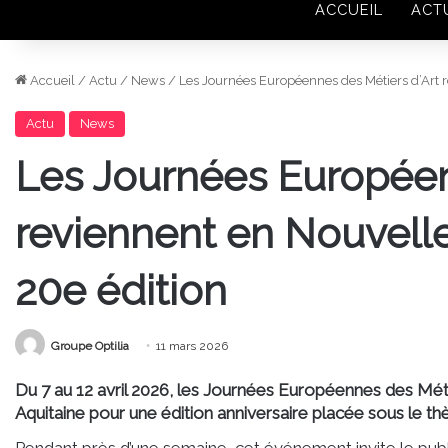
ACCUEIL
ACT
Accueil
/
Actu
/
News
/
Les Journées Européennes des Métiers d’Art r
Actu
News
Les Journées Européen
reviennent en Nouvelle
20e édition
Groupe Optilia
11 mars 2026
Du 7 au 12 avril 2026, les
Journées Européennes des Méti
Aquitaine pour une édition anniversaire placée sous le 
Pendant près d’une semaine, cet événement invite le publi