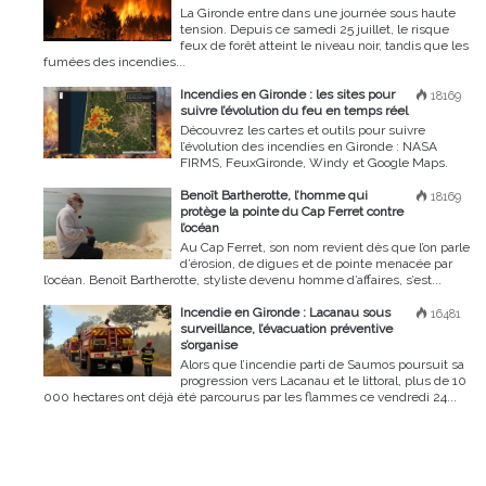
La Gironde entre dans une journée sous haute
tension. Depuis ce samedi 25 juillet, le risque
feux de forêt atteint le niveau noir, tandis que les
fumées des incendies...
Incendies en Gironde : les sites pour
18169
suivre l’évolution du feu en temps réel
Découvrez les cartes et outils pour suivre
l’évolution des incendies en Gironde : NASA
FIRMS, FeuxGironde, Windy et Google Maps.
Benoît Bartherotte, l’homme qui
18169
protège la pointe du Cap Ferret contre
l’océan
Au Cap Ferret, son nom revient dès que l’on parle
d’érosion, de digues et de pointe menacée par
l’océan. Benoît Bartherotte, styliste devenu homme d’affaires, s’est...
Incendie en Gironde : Lacanau sous
16481
surveillance, l’évacuation préventive
s’organise
Alors que l’incendie parti de Saumos poursuit sa
progression vers Lacanau et le littoral, plus de 10
000 hectares ont déjà été parcourus par les flammes ce vendredi 24...