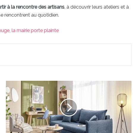
ir à la rencontre des artisans
, à découvrir leurs ateliers et à
se rencontrent au quotidien.
ouge, la mairie porte plainte
À
Bordeaux,
Conforama
casse
ses
prix
pendant
un