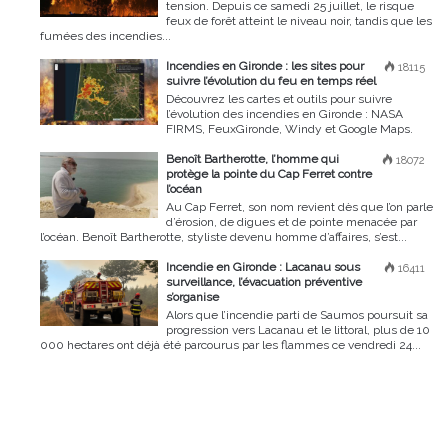
tension. Depuis ce samedi 25 juillet, le risque
feux de forêt atteint le niveau noir, tandis que les
fumées des incendies...
Incendies en Gironde : les sites pour
18115
suivre l’évolution du feu en temps réel
Découvrez les cartes et outils pour suivre
l’évolution des incendies en Gironde : NASA
FIRMS, FeuxGironde, Windy et Google Maps.
Benoît Bartherotte, l’homme qui
18072
protège la pointe du Cap Ferret contre
l’océan
Au Cap Ferret, son nom revient dès que l’on parle
d’érosion, de digues et de pointe menacée par
l’océan. Benoît Bartherotte, styliste devenu homme d’affaires, s’est...
Incendie en Gironde : Lacanau sous
16411
surveillance, l’évacuation préventive
s’organise
Alors que l’incendie parti de Saumos poursuit sa
progression vers Lacanau et le littoral, plus de 10
000 hectares ont déjà été parcourus par les flammes ce vendredi 24...