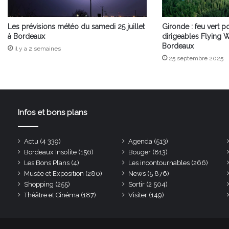
Les prévisions météo du samedi 25 juillet
Gironde : feu vert p
à Bordeaux
dirigeables Flying 
Bordeaux
il y a 2 semaines
25 septembre 2025
Infos et bons plans
Actu
(4 339)
Agenda
(513)
Bordeaux Insolite
(156)
Bouger
(813)
Les Bons Plans
(4)
Les incontournables
(266)
Musée et Exposition
(280)
News
(5 876)
Shopping
(255)
Sortir
(2 504)
Théâtre et Cinéma
(187)
Visiter
(149)