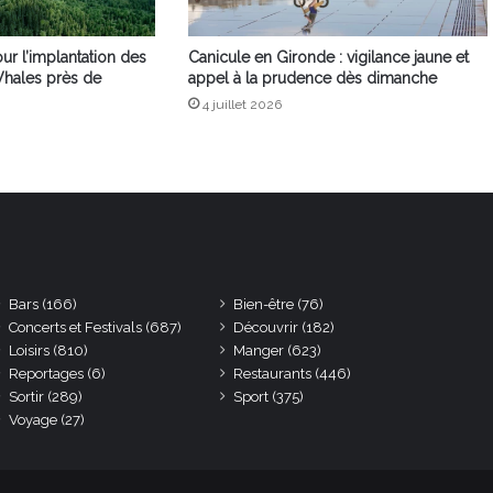
our l’implantation des
Canicule en Gironde : vigilance jaune et
Whales près de
appel à la prudence dès dimanche
4 juillet 2026
Bars
(166)
Bien-être
(76)
Concerts et Festivals
(687)
Découvrir
(182)
Loisirs
(810)
Manger
(623)
Reportages
(6)
Restaurants
(446)
Sortir
(289)
Sport
(375)
Voyage
(27)