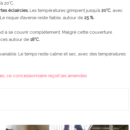
’à 20°C.
tes éclaircies.
Les températures grimpent jusqu’à
20°C
, avec
. Le risque d’averse reste faible, autour de
25 %.
nd à se couvrir complètement. Malgré cette couverture
ouces autour de
18°C.
us variable. Le temps reste calme et sec, avec des températures
tures, ce concessionnaire reçoit les amendes
Prison