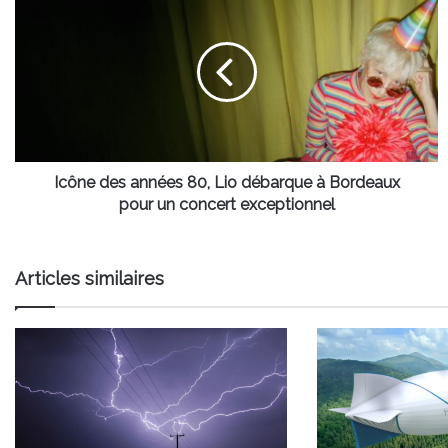
des
années
80,
Lio
débarque
à
Bordeaux
pour
un
Icône des années 80, Lio débarque à Bordeaux
concert
pour un concert exceptionnel
exceptionnel
Articles similaires