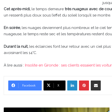
jusqu
Cet après-midi,
le temps demeure
très nuageux avec de cour
un ressenti plus doux sous l’effet du soleil lorsqu’il se montre
En soirée,
les nuages deviennent plus nombreux et le ciel te
nuageuse, le temps reste sec et les températures restent d
Durant la nuit,
les éclaircies font leur retour avec un ciel pl
avoisinant les 14°C.
À lire aussi :
Insolite en Gironde : ses clients essaient les voi
Linkedin
Pinterest
Partager par email
Facebook
X
Icône