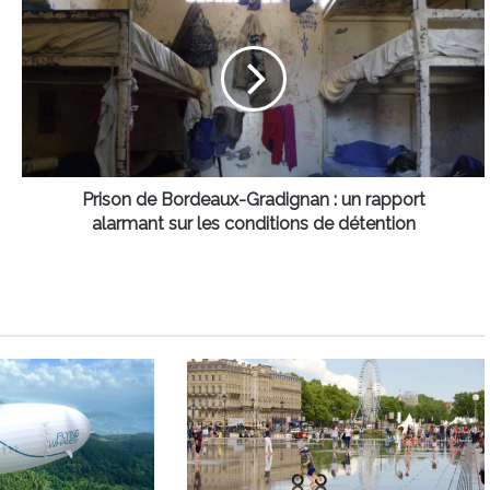
de
Bordeaux-
Gradignan
:
un
rapport
alarmant
sur
les
Prison de Bordeaux-Gradignan : un rapport
conditions
alarmant sur les conditions de détention
de
détention