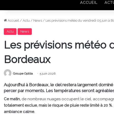
ACCUEIL
ACT
Accueil
/
Actu
/
News
/
Les prévisions météo du vendredi 05 juin à 
Actu
News
Les prévisions météo d
Bordeaux
Groupe Optilia
5 juin 2026
Aujourd’hui à Bordeaux, le ciel restera largement dominé
percer par moments. Les températures seront agréables,
Ce matin,
de nombreux nuages occupent le ciel, accompagné
totalement exclue, mais le risque de pluie reste limité à 20 %.
ambiance calme.