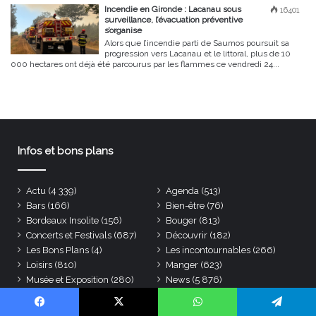
Incendie en Gironde : Lacanau sous
16401
surveillance, l’évacuation préventive
s’organise
Alors que l’incendie parti de Saumos poursuit sa
progression vers Lacanau et le littoral, plus de 10
000 hectares ont déjà été parcourus par les flammes ce vendredi 24...
Infos et bons plans
Actu
(4 339)
Agenda
(513)
Bars
(166)
Bien-être
(76)
Bordeaux Insolite
(156)
Bouger
(813)
Concerts et Festivals
(687)
Découvrir
(182)
Les Bons Plans
(4)
Les incontournables
(266)
Loisirs
(810)
Manger
(623)
Musée et Exposition
(280)
News
(5 876)
Reportages
(6)
Restaurants
(446)
Shopping
(255)
Sortir
(289)
Facebook
X
WhatsApp
Telegram