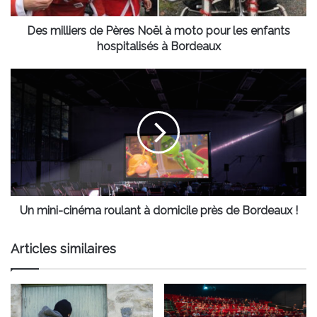
les
enfants
Des milliers de Pères Noël à moto pour les enfants
hospitalisés
hospitalisés à Bordeaux
à
Bordeaux
Un
mini-
cinéma
roulant
à
domicile
près
de
Bordeaux
!
Un mini-cinéma roulant à domicile près de Bordeaux !
Articles similaires