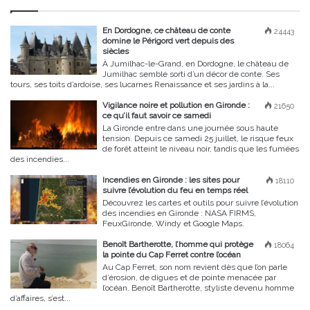
En Dordogne, ce château de conte
24443
domine le Périgord vert depuis des
siècles
À Jumilhac-le-Grand, en Dordogne, le château de
Jumilhac semble sorti d’un décor de conte. Ses
tours, ses toits d’ardoise, ses lucarnes Renaissance et ses jardins à la...
Vigilance noire et pollution en Gironde :
21650
ce qu’il faut savoir ce samedi
La Gironde entre dans une journée sous haute
tension. Depuis ce samedi 25 juillet, le risque feux
de forêt atteint le niveau noir, tandis que les fumées
des incendies...
Incendies en Gironde : les sites pour
18110
suivre l’évolution du feu en temps réel
Découvrez les cartes et outils pour suivre l’évolution
des incendies en Gironde : NASA FIRMS,
FeuxGironde, Windy et Google Maps.
Benoît Bartherotte, l’homme qui protège
18064
la pointe du Cap Ferret contre l’océan
Au Cap Ferret, son nom revient dès que l’on parle
d’érosion, de digues et de pointe menacée par
l’océan. Benoît Bartherotte, styliste devenu homme
d’affaires, s’est...