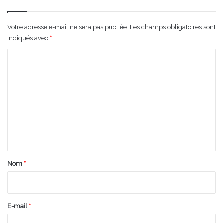
Votre adresse e-mail ne sera pas publiée.
Les champs obligatoires sont
indiqués avec
*
C
o
m
m
e
n
t
a
Nom
*
i
r
e
E-mail
*
*