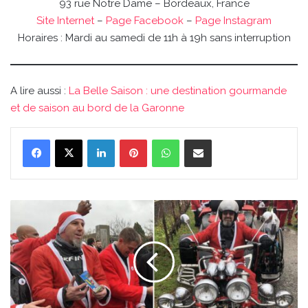
93 rue Notre Dame – Bordeaux, France
Site Internet
–
Page Facebook
–
Page Instagram
Horaires : Mardi au samedi de 11h à 19h sans interruption
A lire aussi :
La Belle Saison : une destination gourmande
et de saison au bord de la Garonne
Linkedin
Pinterest
WhatsApp
Partager par email
Des
milliers
de
Pères
Noël
à
moto
pour