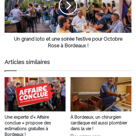
et
une
soirée
festive
pour
Octobre
Rose
Un grand loto et une soirée festive pour Octobre
à
Rose à Bordeaux !
Bordeaux
!
Articles similaires
Une experte d’« Affaire
À Bordeaux, un chirurgien
conclue » propose des
cardiaque est aussi plombier
estimations gratuites à
dans la vie !
Bordeaux !
24 octobre 2025