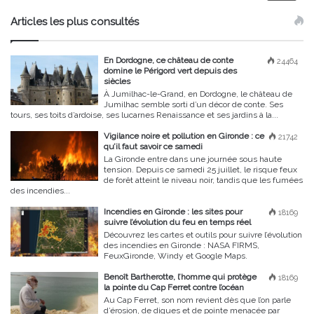
Articles les plus consultés
En Dordogne, ce château de conte
24464
domine le Périgord vert depuis des
siècles
À Jumilhac-le-Grand, en Dordogne, le château de
Jumilhac semble sorti d’un décor de conte. Ses
tours, ses toits d’ardoise, ses lucarnes Renaissance et ses jardins à la...
Vigilance noire et pollution en Gironde : ce
21742
qu’il faut savoir ce samedi
La Gironde entre dans une journée sous haute
tension. Depuis ce samedi 25 juillet, le risque feux
de forêt atteint le niveau noir, tandis que les fumées
des incendies...
Incendies en Gironde : les sites pour
18169
suivre l’évolution du feu en temps réel
Découvrez les cartes et outils pour suivre l’évolution
des incendies en Gironde : NASA FIRMS,
FeuxGironde, Windy et Google Maps.
Benoît Bartherotte, l’homme qui protège
18169
la pointe du Cap Ferret contre l’océan
Au Cap Ferret, son nom revient dès que l’on parle
d’érosion, de digues et de pointe menacée par