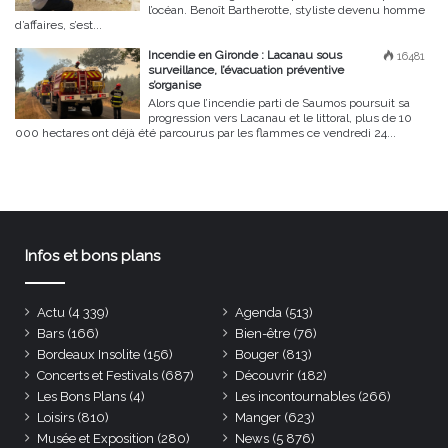
l’océan. Benoît Bartherotte, styliste devenu homme
d’affaires, s’est...
Incendie en Gironde : Lacanau sous
16481
surveillance, l’évacuation préventive
s’organise
Alors que l’incendie parti de Saumos poursuit sa
progression vers Lacanau et le littoral, plus de 10
000 hectares ont déjà été parcourus par les flammes ce vendredi 24...
Infos et bons plans
Actu
(4 339)
Agenda
(513)
Bars
(166)
Bien-être
(76)
Bordeaux Insolite
(156)
Bouger
(813)
Concerts et Festivals
(687)
Découvrir
(182)
Les Bons Plans
(4)
Les incontournables
(266)
Loisirs
(810)
Manger
(623)
Musée et Exposition
(280)
News
(5 876)