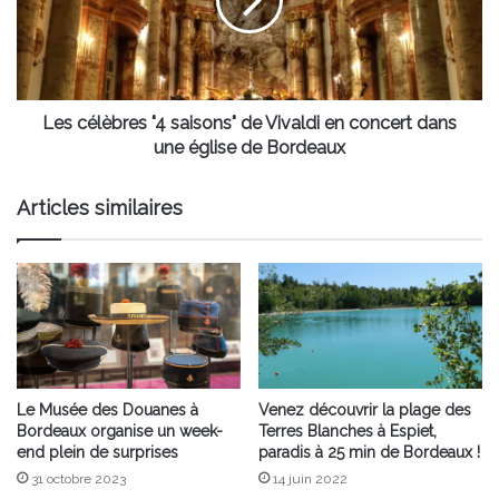
de
Vivaldi
en
concert
dans
une
Les célèbres "4 saisons" de Vivaldi en concert dans
église
une église de Bordeaux
de
Bordeaux
Articles similaires
Le Musée des Douanes à
Venez découvrir la plage des
Bordeaux organise un week-
Terres Blanches à Espiet,
end plein de surprises
paradis à 25 min de Bordeaux !
31 octobre 2023
14 juin 2022