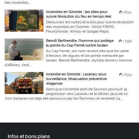
des incendies...
Incendies en Gironde : les sites pour
18041
suivre l’évolution du feu en temps réel
Découvrez les cartes et outils pour suivre l’évolution
des incendies en Gironde : NASA FIRMS,
FeuxGironde, Windy et Google Maps.
Benoît Bartherotte, l’homme qui protège
17998
la pointe du Cap Ferret contre l’océan
Au Cap Ferret, son nom revient dès que l’on parle
d’érosion, de digues et de pointe menacée par
l’océan. Benoît Bartherotte, styliste devenu homme
d’affaires, s’est...
Incendie en Gironde : Lacanau sous
16354
surveillance, l’évacuation préventive
s’organise
Alors que l’incendie parti de Saumos poursuit sa
progression vers Lacanau et le littoral, plus de 10
000 hectares ont déjà été parcourus par les flammes ce vendredi 24...
Infos et bons plans