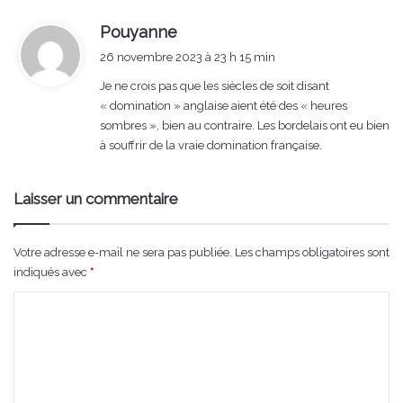
d
Pouyanne
i
26 novembre 2023 à 23 h 15 min
t
Je ne crois pas que les siècles de soit disant
« domination » anglaise aient été des « heures
:
sombres », bien au contraire. Les bordelais ont eu bien
à souffrir de la vraie domination française.
Laisser un commentaire
Votre adresse e-mail ne sera pas publiée.
Les champs obligatoires sont
indiqués avec
*
C
o
m
m