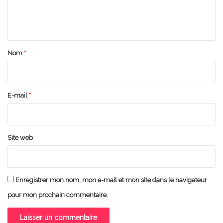
e
n
t
a
Nom
*
i
r
e
E-mail
*
*
Site web
Enregistrer mon nom, mon e-mail et mon site dans le navigateur
pour mon prochain commentaire.