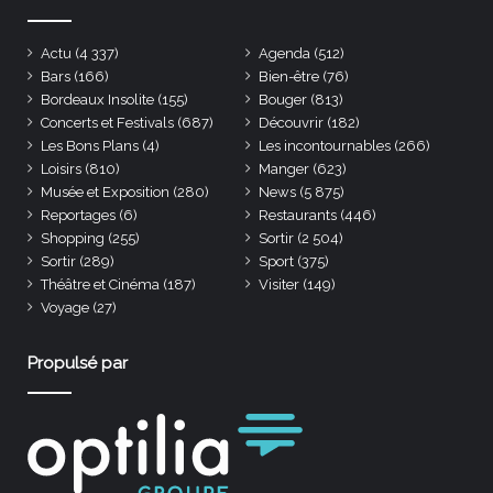
Actu
(4 337)
Agenda
(512)
Bars
(166)
Bien-être
(76)
Bordeaux Insolite
(155)
Bouger
(813)
Concerts et Festivals
(687)
Découvrir
(182)
Les Bons Plans
(4)
Les incontournables
(266)
Loisirs
(810)
Manger
(623)
Musée et Exposition
(280)
News
(5 875)
Reportages
(6)
Restaurants
(446)
Shopping
(255)
Sortir
(2 504)
Sortir
(289)
Sport
(375)
Théâtre et Cinéma
(187)
Visiter
(149)
Voyage
(27)
Propulsé par