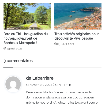
Parc du Thil : inauguration du
Trois activités originales pour
nouveau joyau vert de
découvrir le Pays basque
Bordeaux Métropole !
8 juillet 2022
23 mai 2024
3 commentaires
d
de Labarrière
i
13 novembre 2023 à 13 h 53 min
t
Deux inexactitudes:Bordeaux n’était pas sous la
domination anglaise,elle avait un duc qui était en
:
même temps roi d »Angleterre(les lois ayant cour en