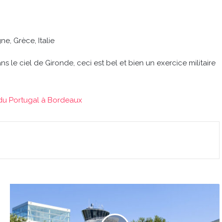
, Grèce, Italie
 le ciel de Gironde, ceci est bel et bien un exercice militaire
du Portugal à Bordeaux
Le
saviez
vous
?