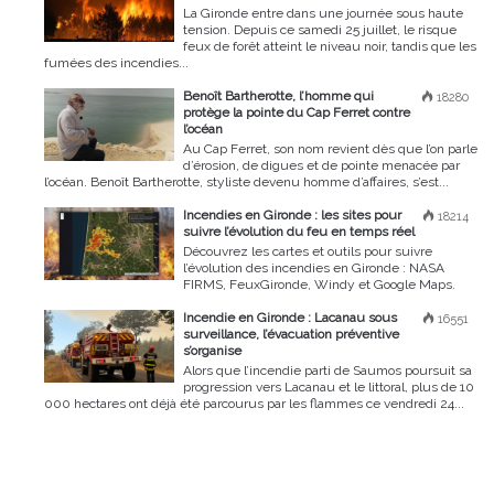
La Gironde entre dans une journée sous haute
tension. Depuis ce samedi 25 juillet, le risque
feux de forêt atteint le niveau noir, tandis que les
fumées des incendies...
Benoît Bartherotte, l’homme qui
18280
protège la pointe du Cap Ferret contre
l’océan
Au Cap Ferret, son nom revient dès que l’on parle
d’érosion, de digues et de pointe menacée par
l’océan. Benoît Bartherotte, styliste devenu homme d’affaires, s’est...
Incendies en Gironde : les sites pour
18214
suivre l’évolution du feu en temps réel
Découvrez les cartes et outils pour suivre
l’évolution des incendies en Gironde : NASA
FIRMS, FeuxGironde, Windy et Google Maps.
Incendie en Gironde : Lacanau sous
16551
surveillance, l’évacuation préventive
s’organise
Alors que l’incendie parti de Saumos poursuit sa
progression vers Lacanau et le littoral, plus de 10
000 hectares ont déjà été parcourus par les flammes ce vendredi 24...