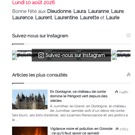
Lundi
10 août 2026
Bonne fête aux
Dieudonne
,
Laura
,
Lauranne
,
Laure
,
Laurence
,
Laurent
,
Laurentine
,
Laurette
et
Laurie
Suivez-nous sur Instagram
Suivez-nous sur Instagram
Articles les plus consultés
En Dordogne, ce château de conte
24480
domine le Périgord vert depuis des
siècles
À Jumilhac-le-Grand, en Dordogne, le château
de Jumilhac semble sorti d’un décor de conte.
Ses tours, ses toits d’ardoise, ses lucarnes Renaissance et ses jardins à
la...
Vigilance noire et pollution en Gironde
21823
: ce qu’il faut savoir ce samedi