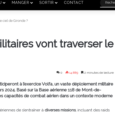
U
MANGER
SORTIR
CONTACT
e ciel de Gironde ?
itaires vont traverser le
0
14 889
2 minutes de lecture
ticiperont à l’exercice Volfa, un vaste déploiement militaire
mars 2024. Basé sur la Base aérienne 118 de Mont-de-
 les capacités de combat aérien dans un contexte moderne
riennes de s’entraîner à
diverses missions
, incluant des raids