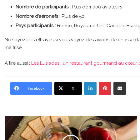
Nombre de participants :
Plus de 1 000 aviateurs
Nombre d’aéronefs :
Plus de 50
Pays participants :
France, Royaume-Uni, Canada, Espagne
Ne soyez pas effrayés si vous voyez des avions de chasse dans
maitrisé.
A lire aussi :
Les Lusiades : un restaurant gourmand au cœur 
Linkedin
Pinterest
Partager par email
Facebook
X
Les
Lusiades
:
un