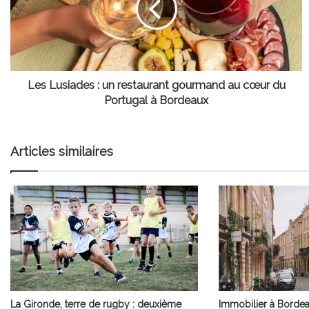
restaurant
gourmand
au
cœur
du
Portugal
Les Lusiades : un restaurant gourmand au cœur du
à
Portugal à Bordeaux
Bordeaux
Articles similaires
La Gironde, terre de rugby : deuxième
Immobilier à Bordea