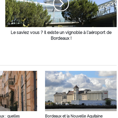
Il
existe
un
vignoble
à
l'aéroport
Le saviez vous ? Il existe un vignoble à l'aéroport de
de
Bordeaux !
Bordeaux
!
ux : quelles
Bordeaux et la Nouvelle Aquitaine