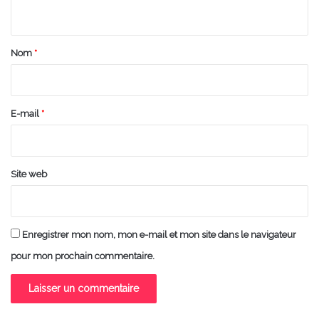
n
t
a
Nom
*
i
r
e
E-mail
*
*
Site web
Enregistrer mon nom, mon e-mail et mon site dans le navigateur
pour mon prochain commentaire.