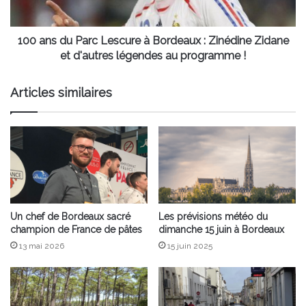
:
Zinédine
Zidane
100 ans du Parc Lescure à Bordeaux : Zinédine Zidane
et
et d'autres légendes au programme !
d'autres
légendes
Articles similaires
au
programme
!
Un chef de Bordeaux sacré
Les prévisions météo du
champion de France de pâtes
dimanche 15 juin à Bordeaux
13 mai 2026
15 juin 2025