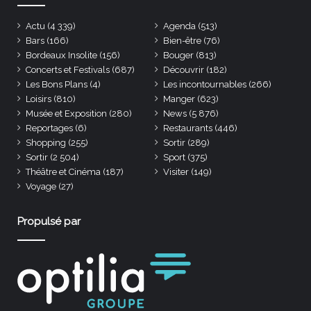
Actu
(4 339)
Agenda
(513)
Bars
(166)
Bien-être
(76)
Bordeaux Insolite
(156)
Bouger
(813)
Concerts et Festivals
(687)
Découvrir
(182)
Les Bons Plans
(4)
Les incontournables
(266)
Loisirs
(810)
Manger
(623)
Musée et Exposition
(280)
News
(5 876)
Reportages
(6)
Restaurants
(446)
Shopping
(255)
Sortir
(289)
Sortir
(2 504)
Sport
(375)
Théâtre et Cinéma
(187)
Visiter
(149)
Voyage
(27)
Propulsé par