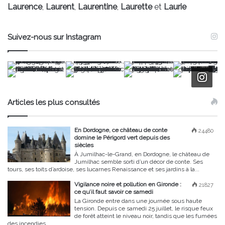
Laurence
,
Laurent
,
Laurentine
,
Laurette
et
Laurie
Suivez-nous sur Instagram
Articles les plus consultés
En Dordogne, ce château de conte
24480
domine le Périgord vert depuis des
siècles
À Jumilhac-le-Grand, en Dordogne, le château de
Jumilhac semble sorti d’un décor de conte. Ses
tours, ses toits d’ardoise, ses lucarnes Renaissance et ses jardins à la...
Vigilance noire et pollution en Gironde :
21827
ce qu’il faut savoir ce samedi
La Gironde entre dans une journée sous haute
tension. Depuis ce samedi 25 juillet, le risque feux
de forêt atteint le niveau noir, tandis que les fumées
des incendies...