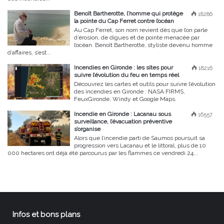
Benoît Bartherotte, l’homme qui protège
18286
la pointe du Cap Ferret contre l’océan
Au Cap Ferret, son nom revient dès que l’on parle
d’érosion, de digues et de pointe menacée par
l’océan. Benoît Bartherotte, styliste devenu homme
d’affaires, s’est...
Incendies en Gironde : les sites pour
18216
suivre l’évolution du feu en temps réel
Découvrez les cartes et outils pour suivre l’évolution
des incendies en Gironde : NASA FIRMS,
FeuxGironde, Windy et Google Maps.
Incendie en Gironde : Lacanau sous
16557
surveillance, l’évacuation préventive
s’organise
Alors que l’incendie parti de Saumos poursuit sa
progression vers Lacanau et le littoral, plus de 10
000 hectares ont déjà été parcourus par les flammes ce vendredi 24...
Infos et bons plans