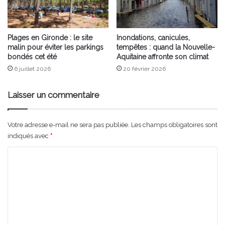
Plages en Gironde : le site
Inondations, canicules,
malin pour éviter les parkings
tempêtes : quand la Nouvelle-
bondés cet été
Aquitaine affronte son climat
6 juillet 2026
20 février 2026
Laisser un commentaire
Votre adresse e-mail ne sera pas publiée.
Les champs obligatoires sont
indiqués avec
*
C
o
m
m
e