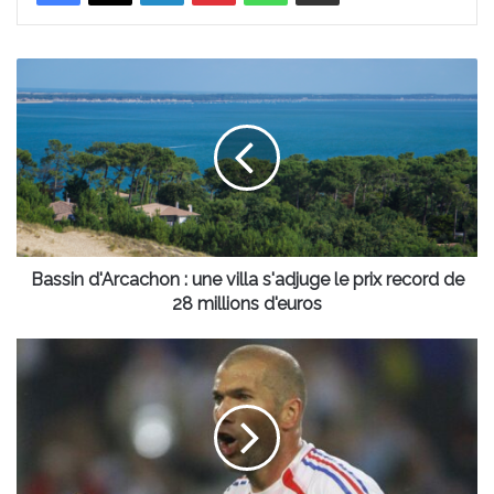
Bassin
d'Arcachon
:
une
villa
s'adjuge
le
prix
record
de
Bassin d'Arcachon : une villa s'adjuge le prix record de
28
28 millions d'euros
millions
d'euros
100
ans
du
Parc
Lescure
à
Bordeaux