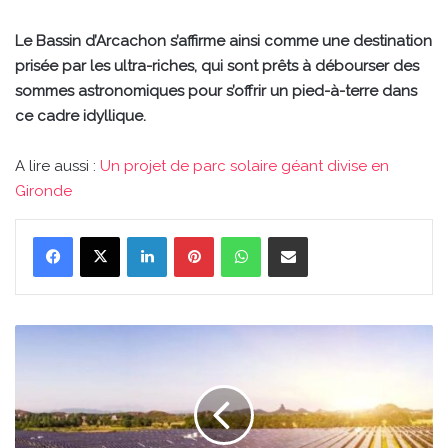
Le Bassin d’Arcachon s’affirme ainsi comme une destination
prisée par les ultra-riches, qui sont prêts à débourser des
sommes astronomiques pour s’offrir un pied-à-terre dans
ce cadre idyllique.
A lire aussi :
Un projet de parc solaire géant divise en
Gironde
Linkedin
Pinterest
WhatsApp
Partager par email
Un
projet
de
parc
solaire
géant