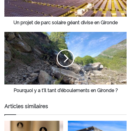
divise
en
Gironde
Un projet de parc solaire géant divise en Gironde
Pourquoi
y
a
t'il
tant
d'éboulements
en
Gironde
?
Pourquoi y a t'il tant d'éboulements en Gironde ?
Articles similaires