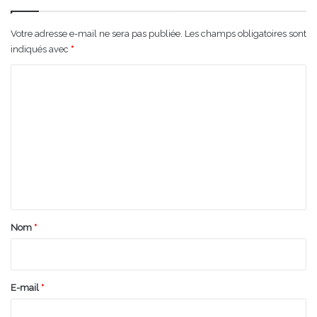
Votre adresse e-mail ne sera pas publiée.
Les champs obligatoires sont
indiqués avec
*
C
o
m
m
e
n
t
a
Nom
*
i
r
e
E-mail
*
*