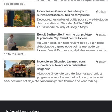
de forêt atteint le niveau noir, tandis que les fumées
des incendies...
Incendies en Gironde : les sites pour
18127
suivre l’évolution du feu en temps réel
Découvrez les cartes et outils pour suivre l’évolution
des incendies en Gironde : NASA FIRMS,
FeuxGironde, Windy et Google Maps.
Benoît Bartherotte, l’homme qui protège
18089
la pointe du Cap Ferret contre l’océan
Au Cap Ferret, son nom revient dès que l’on parle
d’érosion, de digues et de pointe menacée par
l’océan. Benoît Bartherotte, styliste devenu homme
d’affaires, s’est...
Incendie en Gironde : Lacanau sous
16425
surveillance, l’évacuation préventive
s’organise
Alors que l’incendie parti de Saumos poursuit sa
progression vers Lacanau et le littoral, plus de 10
000 hectares ont déjà été parcourus par les flammes ce vendredi 24...
Infos et bons plans