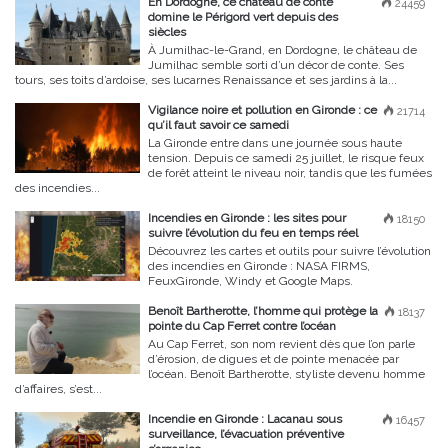
En Dordogne, ce château de conte
24459
domine le Périgord vert depuis des
siècles
À Jumilhac-le-Grand, en Dordogne, le château de
Jumilhac semble sorti d’un décor de conte. Ses
tours, ses toits d’ardoise, ses lucarnes Renaissance et ses jardins à la...
Vigilance noire et pollution en Gironde : ce
21714
qu’il faut savoir ce samedi
La Gironde entre dans une journée sous haute
tension. Depuis ce samedi 25 juillet, le risque feux
de forêt atteint le niveau noir, tandis que les fumées
des incendies...
Incendies en Gironde : les sites pour
18150
suivre l’évolution du feu en temps réel
Découvrez les cartes et outils pour suivre l’évolution
des incendies en Gironde : NASA FIRMS,
FeuxGironde, Windy et Google Maps.
Benoît Bartherotte, l’homme qui protège la
18137
pointe du Cap Ferret contre l’océan
Au Cap Ferret, son nom revient dès que l’on parle
d’érosion, de digues et de pointe menacée par
l’océan. Benoît Bartherotte, styliste devenu homme
d’affaires, s’est...
Incendie en Gironde : Lacanau sous
16457
surveillance, l’évacuation préventive