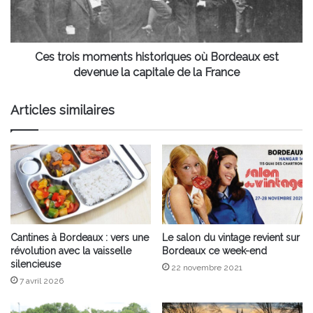
est
devenue
la
capitale
Ces trois moments historiques où Bordeaux est
de
devenue la capitale de la France
la
France
Articles similaires
Cantines à Bordeaux : vers une
Le salon du vintage revient sur
révolution avec la vaisselle
Bordeaux ce week-end
silencieuse
22 novembre 2021
7 avril 2026