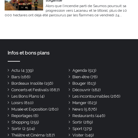
s’organise
Alors que l’incendie parti de Saumos poursuit sa
progression vers Lacanau et le littoral, plus de 10
000 hectares ont déjà été parcourus par les flammes ce vendredi 24...
Infos et bons plans
Actu
(4 339)
Agenda
(513)
Bars
(166)
Bien-être
(76)
Bordeaux Insolite
(156)
Bouger
(813)
Concerts et Festivals
(687)
Découvrir
(182)
Les Bons Plans
(4)
Les incontournables
(266)
Loisirs
(810)
Manger
(623)
Musée et Exposition
(280)
News
(5 876)
Reportages
(6)
Restaurants
(446)
Shopping
(255)
Sortir
(289)
Sortir
(2 504)
Sport
(375)
Théâtre et Cinéma
(187)
Visiter
(149)