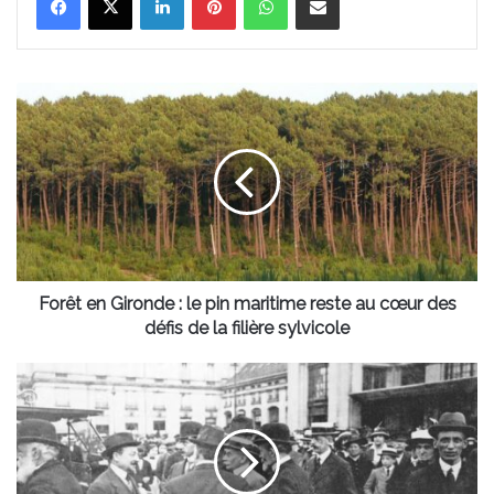
Forêt
en
Gironde
:
le
pin
maritime
reste
au
cœur
Forêt en Gironde : le pin maritime reste au cœur des
des
défis de la filière sylvicole
défis
de
Ces
la
trois
filière
moments
sylvicole
historiques
où
Bordeaux