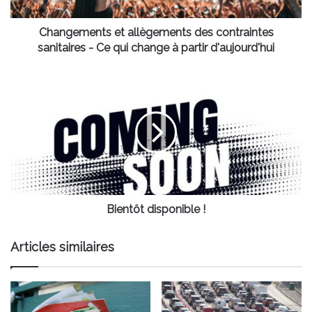
Ce
qui
change
Changements et allègements des contraintes
à
sanitaires - Ce qui change à partir d'aujourd'hui
partir
d'aujourd'hui
Bientôt
disponible
!
Bientôt disponible !
Articles similaires