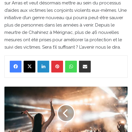
sur Arras et veut désormais mettre au sein du processus
d’aides aux victimes les conjoints violents eux-mêmes. Une
initiative d’un genre nouveau qui pourra peut-être sauver
plus de personnes dans les années à venir. Depuis le
meurtre de Chahinez à Mérignac, plus de 46 nouvelles
mesures ont été prises pour améliorer la protection et le
suivi des victimes. Sera t’il suffisant ? L’avenir nous le dira.
Linkedin
Pinterest
WhatsApp
Partager par email
Changements
et
allègements
des
contraintes
sanitaires
-