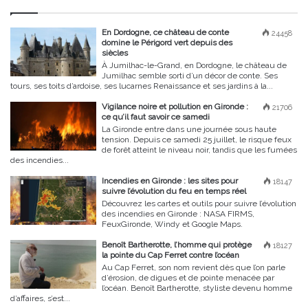
En Dordogne, ce château de conte
24458
domine le Périgord vert depuis des
siècles
À Jumilhac-le-Grand, en Dordogne, le château de
Jumilhac semble sorti d’un décor de conte. Ses
tours, ses toits d’ardoise, ses lucarnes Renaissance et ses jardins à la...
Vigilance noire et pollution en Gironde :
21706
ce qu’il faut savoir ce samedi
La Gironde entre dans une journée sous haute
tension. Depuis ce samedi 25 juillet, le risque feux
de forêt atteint le niveau noir, tandis que les fumées
des incendies...
Incendies en Gironde : les sites pour
18147
suivre l’évolution du feu en temps réel
Découvrez les cartes et outils pour suivre l’évolution
des incendies en Gironde : NASA FIRMS,
FeuxGironde, Windy et Google Maps.
Benoît Bartherotte, l’homme qui protège
18127
la pointe du Cap Ferret contre l’océan
Au Cap Ferret, son nom revient dès que l’on parle
d’érosion, de digues et de pointe menacée par
l’océan. Benoît Bartherotte, styliste devenu homme
d’affaires, s’est...