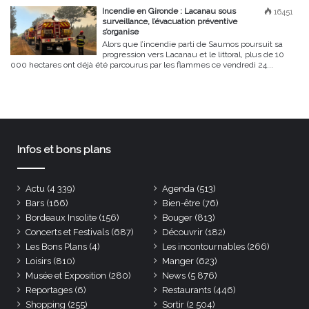
Incendie en Gironde : Lacanau sous
16451
surveillance, l’évacuation préventive
s’organise
Alors que l’incendie parti de Saumos poursuit sa
progression vers Lacanau et le littoral, plus de 10
000 hectares ont déjà été parcourus par les flammes ce vendredi 24...
Infos et bons plans
Actu
(4 339)
Agenda
(513)
Bars
(166)
Bien-être
(76)
Bordeaux Insolite
(156)
Bouger
(813)
Concerts et Festivals
(687)
Découvrir
(182)
Les Bons Plans
(4)
Les incontournables
(266)
Loisirs
(810)
Manger
(623)
Musée et Exposition
(280)
News
(5 876)
Reportages
(6)
Restaurants
(446)
Shopping
(255)
Sortir
(2 504)