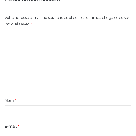
Votre adresse e-mail ne sera pas publiée.
Les champs obligatoires sont
indiqués avec
*
C
o
m
m
e
n
t
a
Nom
*
i
r
e
E-mail
*
*