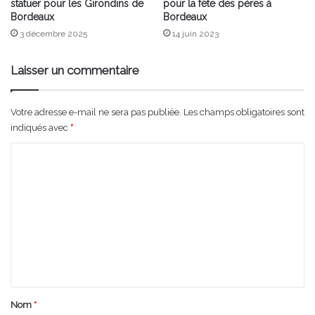
statuer pour les Girondins de
pour la fête des pères à
Bordeaux
Bordeaux
3 décembre 2025
14 juin 2023
Laisser un commentaire
Votre adresse e-mail ne sera pas publiée.
Les champs obligatoires sont
indiqués avec
*
C
o
m
m
e
n
t
a
Nom
*