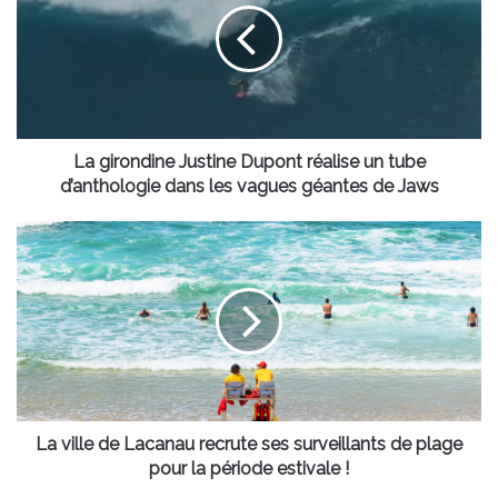
Dupont
réalise
un
tube
d’anthologie
dans
les
La girondine Justine Dupont réalise un tube
vagues
d’anthologie dans les vagues géantes de Jaws
géantes
de
La
Jaws
ville
de
Lacanau
recrute
ses
surveillants
de
plage
pour
La ville de Lacanau recrute ses surveillants de plage
la
pour la période estivale !
période