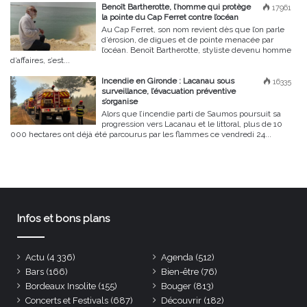
Benoît Bartherotte, l’homme qui protège
17961
la pointe du Cap Ferret contre l’océan
Au Cap Ferret, son nom revient dès que l’on parle
d’érosion, de digues et de pointe menacée par
l’océan. Benoît Bartherotte, styliste devenu homme
d’affaires, s’est...
Incendie en Gironde : Lacanau sous
16335
surveillance, l’évacuation préventive
s’organise
Alors que l’incendie parti de Saumos poursuit sa
progression vers Lacanau et le littoral, plus de 10
000 hectares ont déjà été parcourus par les flammes ce vendredi 24...
Infos et bons plans
Actu
(4 336)
Agenda
(512)
Bars
(166)
Bien-être
(76)
Bordeaux Insolite
(155)
Bouger
(813)
Concerts et Festivals
(687)
Découvrir
(182)