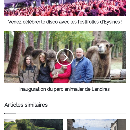
festifolies
d'Eysines
!
Venez célébrer le disco avec les festifolies d'Eysines !
Inauguration
du
parc
animalier
de
Landiras
Inauguration du parc animalier de Landiras
Articles similaires