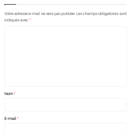
Votre adresse e-mail ne sera pas publiée.
Les champs obligatoires sont
indiqués avec
*
C
o
m
m
e
n
t
a
Nom
*
i
r
e
E-mail
*
*