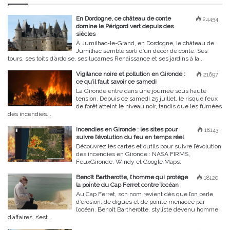
En Dordogne, ce château de conte
24454
domine le Périgord vert depuis des
siècles
À Jumilhac-le-Grand, en Dordogne, le château de
Jumilhac semble sorti d’un décor de conte. Ses
tours, ses toits d’ardoise, ses lucarnes Renaissance et ses jardins à la...
Vigilance noire et pollution en Gironde :
21697
ce qu’il faut savoir ce samedi
La Gironde entre dans une journée sous haute
tension. Depuis ce samedi 25 juillet, le risque feux
de forêt atteint le niveau noir, tandis que les fumées
des incendies...
Incendies en Gironde : les sites pour
18143
suivre l’évolution du feu en temps réel
Découvrez les cartes et outils pour suivre l’évolution
des incendies en Gironde : NASA FIRMS,
FeuxGironde, Windy et Google Maps.
Benoît Bartherotte, l’homme qui protège
18120
la pointe du Cap Ferret contre l’océan
Au Cap Ferret, son nom revient dès que l’on parle
d’érosion, de digues et de pointe menacée par
l’océan. Benoît Bartherotte, styliste devenu homme
d’affaires, s’est...