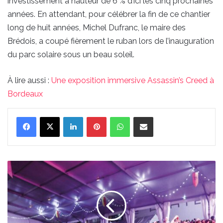
investissement à hauteur de 6 % d’ici les cinq prochaines
années. En attendant, pour célébrer la fin de ce chantier
long de huit années, Michel Dufranc, le maire des
Brédois, a coupé fièrement le ruban lors de l’inauguration
du parc solaire sous un beau soleil.
À lire aussi :
Une exposition immersive Assassin’s Creed à
Bordeaux
Linkedin
Pinterest
WhatsApp
Partager par email
Venez
célébrer
le
disco
avec
les