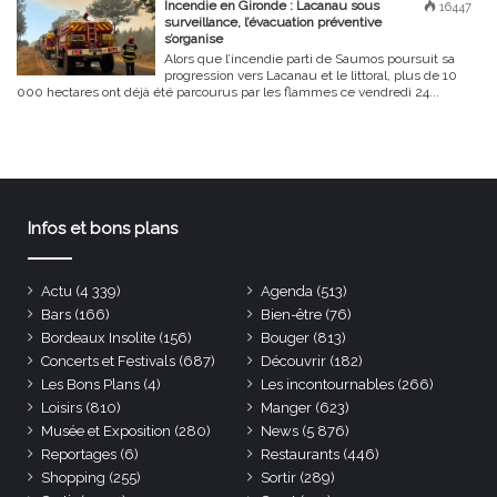
Incendie en Gironde : Lacanau sous
16447
surveillance, l’évacuation préventive
s’organise
Alors que l’incendie parti de Saumos poursuit sa
progression vers Lacanau et le littoral, plus de 10
000 hectares ont déjà été parcourus par les flammes ce vendredi 24...
Infos et bons plans
Actu
(4 339)
Agenda
(513)
Bars
(166)
Bien-être
(76)
Bordeaux Insolite
(156)
Bouger
(813)
Concerts et Festivals
(687)
Découvrir
(182)
Les Bons Plans
(4)
Les incontournables
(266)
Loisirs
(810)
Manger
(623)
Musée et Exposition
(280)
News
(5 876)
Reportages
(6)
Restaurants
(446)
Shopping
(255)
Sortir
(289)