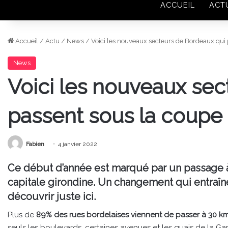
ACCUEIL
ACT
Accueil
/
Actu
/
News
/
Voici les nouveaux secteurs de Bordeaux qui
News
Voici les nouveaux sec
passent sous la coupe
Fabien
4 janvier 2022
Ce début d’année est marqué par un passage à
capitale girondine. Un changement qui entraîn
découvrir juste ici.
Plus de
89% des rues bordelaises viennent de passer à 30 k
seuls les boulevards, certaines avenues et les quais de la 