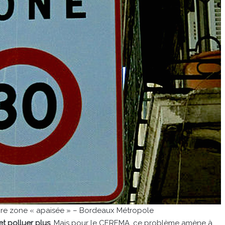
opre zone « apaisée » – Bordeaux Métropole
t polluer plus
. Mais pour le CEREMA, ce problème amène à