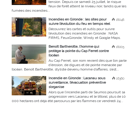
tension. Depuis ce samedi 25 juillet, le risque
feux de forêt atteint le niveau noir, tandis que les
fumées des incendies...
Incendies en Gironde : les sites pour
18048
suivre l’évolution du feu en temps réel
Découvrez les cartes et outils pour suivre
l’évolution des incendies en Gironde : NASA
FIRMS, FeuxGironde, Windy et Google Maps.
Benoît Bartherotte, l’homme qui
18005
protège la pointe du Cap Ferret contre
l’océan
Au Cap Ferret, son nom revient dès que l’on parle
d’érosion, de digues et de pointe menacée par
l’océan. Benoît Bartherotte, styliste devenu homme d’affaires, s’est...
Incendie en Gironde : Lacanau sous
16360
surveillance, l’évacuation préventive
s’organise
Alors que l’incendie parti de Saumos poursuit sa
progression vers Lacanau et le littoral, plus de 10
000 hectares ont déjà été parcourus par les flammes ce vendredi 24...