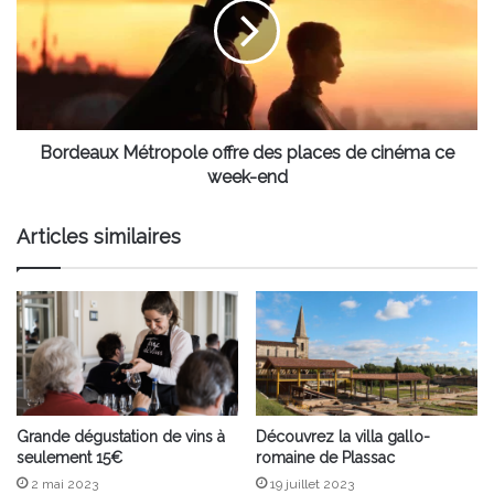
des
places
de
cinéma
ce
week-
end
Bordeaux Métropole offre des places de cinéma ce
week-end
Articles similaires
Grande dégustation de vins à
Découvrez la villa gallo-
seulement 15€
romaine de Plassac
2 mai 2023
19 juillet 2023