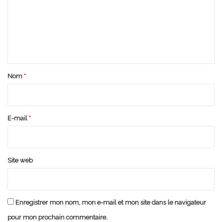
m
e
n
t
a
Nom
*
i
r
e
E-mail
*
*
Site web
Enregistrer mon nom, mon e-mail et mon site dans le navigateur
pour mon prochain commentaire.