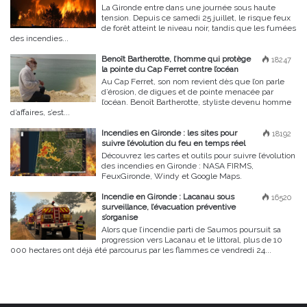
La Gironde entre dans une journée sous haute
tension. Depuis ce samedi 25 juillet, le risque feux
de forêt atteint le niveau noir, tandis que les fumées
des incendies...
Benoît Bartherotte, l’homme qui protège
18247
la pointe du Cap Ferret contre l’océan
Au Cap Ferret, son nom revient dès que l’on parle
d’érosion, de digues et de pointe menacée par
l’océan. Benoît Bartherotte, styliste devenu homme
d’affaires, s’est...
Incendies en Gironde : les sites pour
18192
suivre l’évolution du feu en temps réel
Découvrez les cartes et outils pour suivre l’évolution
des incendies en Gironde : NASA FIRMS,
FeuxGironde, Windy et Google Maps.
Incendie en Gironde : Lacanau sous
16520
surveillance, l’évacuation préventive
s’organise
Alors que l’incendie parti de Saumos poursuit sa
progression vers Lacanau et le littoral, plus de 10
000 hectares ont déjà été parcourus par les flammes ce vendredi 24...