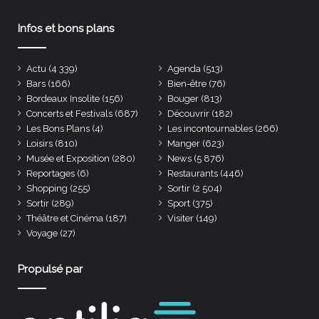
Infos et bons plans
Actu
(4 339)
Agenda
(513)
Bars
(166)
Bien-être
(76)
Bordeaux Insolite
(156)
Bouger
(813)
Concerts et Festivals
(687)
Découvrir
(182)
Les Bons Plans
(4)
Les incontournables
(266)
Loisirs
(810)
Manger
(623)
Musée et Exposition
(280)
News
(5 876)
Reportages
(6)
Restaurants
(446)
Shopping
(255)
Sortir
(2 504)
Sortir
(289)
Sport
(375)
Théâtre et Cinéma
(187)
Visiter
(149)
Voyage
(27)
Propulsé par