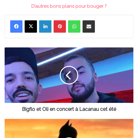
D’autres bons plans pour bouger ?
Linkedin
Pinterest
WhatsApp
Partager par email
Bigflo
et
Oli
en
concert
à
Lacanau
cet
été
Bigflo et Oli en concert à Lacanau cet été
Bordeaux
Métropole
offre