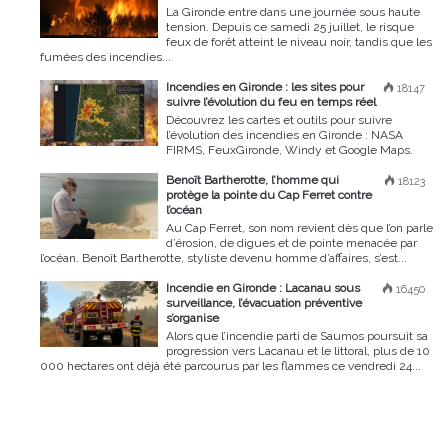
La Gironde entre dans une journée sous haute
tension. Depuis ce samedi 25 juillet, le risque
feux de forêt atteint le niveau noir, tandis que les
fumées des incendies...
Incendies en Gironde : les sites pour
18147
suivre l’évolution du feu en temps réel
Découvrez les cartes et outils pour suivre
l’évolution des incendies en Gironde : NASA
FIRMS, FeuxGironde, Windy et Google Maps.
Benoît Bartherotte, l’homme qui
18123
protège la pointe du Cap Ferret contre
l’océan
Au Cap Ferret, son nom revient dès que l’on parle
d’érosion, de digues et de pointe menacée par
l’océan. Benoît Bartherotte, styliste devenu homme d’affaires, s’est...
Incendie en Gironde : Lacanau sous
16450
surveillance, l’évacuation préventive
s’organise
Alors que l’incendie parti de Saumos poursuit sa
progression vers Lacanau et le littoral, plus de 10
000 hectares ont déjà été parcourus par les flammes ce vendredi 24...