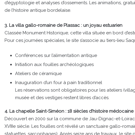
d’égyptologie et analyses d’ossements. Les animations, grat
de l’histoire antique bordelaise.
3. La villa gallo-romaine de Plassac : un joyau estuarien
Classée Monument Historique, cette villa située en bord d’estu
Pour ces journées spéciales, le site s’associe au tiers-lieu Sa
Conférences sur l’alimentation antique
Initiation aux fouilles archéologiques
Ateliers de céramique
Inauguration d’un four à pain traditionnel
Les réservations sont obligatoires pour les ateliers (vil
musée et des vestiges restent libres d’accès.
4. La chapelle Saint-Siméon : 18 siècles d’histoire médocaine
Découvert en 2000 sur la commune de Jau-Dignac-et-Loirac, c
XVIIIe siècle. Les fouilles ont révélé un sanctuaire gallo-rom
statuettes, sarcophages). Après seize ans de travaux, le site