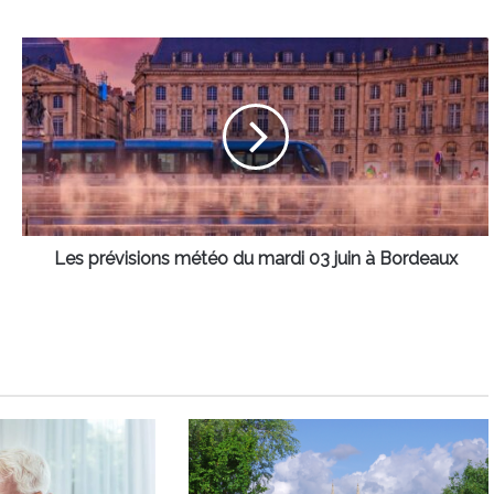
Les
prévisions
météo
du
mardi
03
juin
à
Bordeaux
Les prévisions météo du mardi 03 juin à Bordeaux