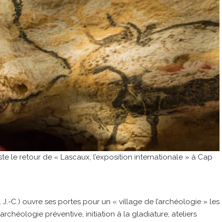
e le retour de « Lascaux, l’exposition internationale » à Cap
J.-C.) ouvre ses portes pour un « village de l’archéologie » les
’archéologie préventive, initiation à la gladiature, ateliers