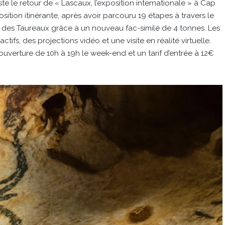
e le retour de « Lascaux, l’exposition internationale » à Cap
osition itinérante, après avoir parcouru 19 étapes à travers le
 des Taureaux grâce à un nouveau fac-similé de 4 tonnes. Les
ifs, des projections vidéo et une visite en réalité virtuelle.
ouverture de 10h à 19h le week-end et un tarif d’entrée à 12€