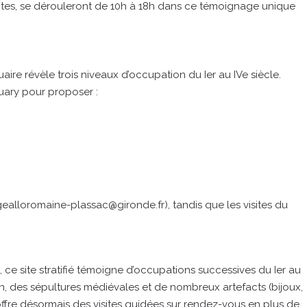
uites, se dérouleront de 10h à 18h dans ce témoignage unique
aire révèle trois niveaux d’occupation du Ier au IVe siècle.
quary pour proposer :
lagealloromaine-plassac@gironde.fr), tandis que les visites du
e site stratifié témoigne d’occupations successives du Ier au
ain, des sépultures médiévales et de nombreux artefacts (bijoux,
 offre désormais des visites guidées sur rendez-vous en plus de