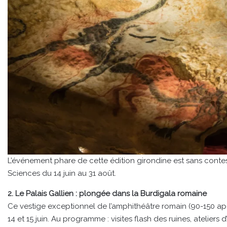
L’événement phare de cette édition girondine est sans contest
Sciences du 14 juin au 31 août.
2. Le Palais Gallien : plongée dans la Burdigala romaine
Ce vestige exceptionnel de l’amphithéâtre romain (90-150 ap. 
14 et 15 juin. Au programme : visites flash des ruines, ateliers d