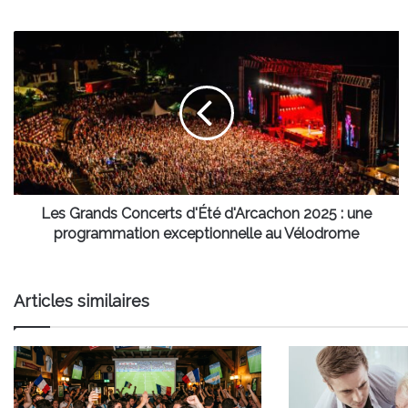
Les
Grands
Concerts
d'Été
d'Arcachon
2025
:
une
programmation
exceptionnelle
Les Grands Concerts d'Été d'Arcachon 2025 : une
au
programmation exceptionnelle au Vélodrome
Vélodrome
Articles similaires