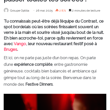
Groupe Optilia
26 mai 2025
2 871
2 minutes de lecture
Tu connaissais peut-être déjà l’équipe du Contrast, ce
spot bordelais où les soirées finissaient souvent un
verre à la main et sourire vissé jusqu’au bout de la nuit.
Eh bien accroche-toi, parce qu’ils reviennent en force
avec
Vango
, leur nouveau restaurant festif posé à
Bruges
.
Et ici, on ne parle pas juste d’un bon repas. On parle
d’une
expérience complète
, entre gastronomie
généreuse, cocktails bien balancés et ambiance qui
grimpe tout au long de la soirée. Bienvenue dans le
monde des
Festive Dinners
.