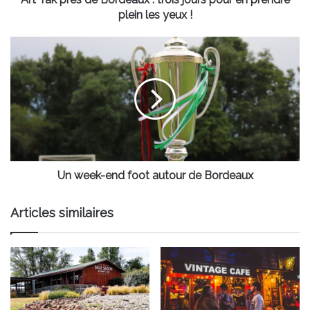
prendre
plein les yeux !
plein
les
Un
yeux
week-
!
end
foot
autour
de
Bordeaux
Un week-end foot autour de Bordeaux
Articles similaires