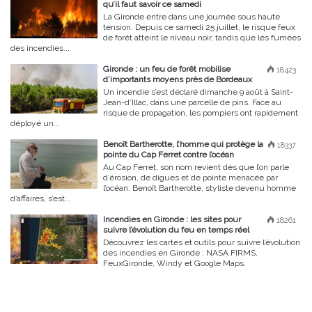
qu’il faut savoir ce samedi
La Gironde entre dans une journée sous haute
tension. Depuis ce samedi 25 juillet, le risque feux
de forêt atteint le niveau noir, tandis que les fumées
des incendies...
Gironde : un feu de forêt mobilise
18423
d’importants moyens près de Bordeaux
Un incendie s’est déclaré dimanche 9 août à Saint-
Jean-d’Illac, dans une parcelle de pins. Face au
risque de propagation, les pompiers ont rapidement
déployé un...
Benoît Bartherotte, l’homme qui protège la
18337
pointe du Cap Ferret contre l’océan
Au Cap Ferret, son nom revient dès que l’on parle
d’érosion, de digues et de pointe menacée par
l’océan. Benoît Bartherotte, styliste devenu homme
d’affaires, s’est...
Incendies en Gironde : les sites pour
18261
suivre l’évolution du feu en temps réel
Découvrez les cartes et outils pour suivre l’évolution
des incendies en Gironde : NASA FIRMS,
FeuxGironde, Windy et Google Maps.