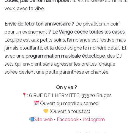
codes, pas de format imposé
: tu vis ta soirée comme tu
veux, avec ta vibe.
Envie de fêter ton anniversaire ?
De privatiser un coin
pour un événement ?
Le Vango coche toutes les cases
.
L’équipe est aux petits soins, l’ambiance est festive mais
jamais étouffante, et la déco soigne le moindre détail. Et
avec une
programmation musicale éclectique
, des DJ
sets qui envoient sans agresser les oreilles, chaque
soirée devient une petite parenthèse enchantée.
On y va ?
16 RUE DE L’HERMITTE, 33520 Bruges
Ouvert du mardi au samedi
(Ouvert à tous.tes)
Site web
•
Facebook
•
Instagram