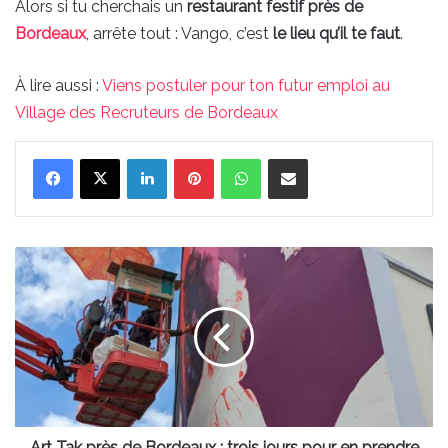
Alors si tu cherchais un
restaurant festif près de
Bordeaux
, arrête tout : Vango, c’est
le lieu qu’il te faut
.
À lire aussi :
Viens postuler pour ton futur emploi au
Village des Recruteurs de Bordeaux
Linkedin
Pinterest
WhatsApp
Partager par email
Art
Tak
près
de
Bordeaux
:
trois
jours
pour
en
Art Tak près de Bordeaux : trois jours pour en prendre