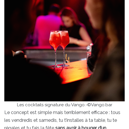
Les cocktails signature du Vango.-©Vango.bar
Le concept est simple mais terriblement efficace : tous
les vendredis et samedis, tu t’installes à ta table, tu te
régales et tu fais la fête
sans avoir à bouger d’un