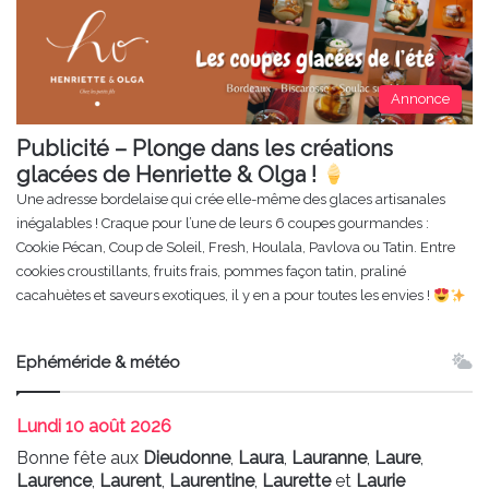
Annonce
Publicité – Plonge dans les créations
glacées de Henriette & Olga !
Une adresse bordelaise qui crée elle-même des glaces artisanales
inégalables ! Craque pour l’une de leurs 6 coupes gourmandes :
Cookie Pécan, Coup de Soleil, Fresh, Houlala, Pavlova ou Tatin. Entre
cookies croustillants, fruits frais, pommes façon tatin, praliné
cacahuètes et saveurs exotiques, il y en a pour toutes les envies !
Ephéméride & météo
Lundi
10 août 2026
Bonne fête aux
Dieudonne
,
Laura
,
Lauranne
,
Laure
,
Laurence
,
Laurent
,
Laurentine
,
Laurette
et
Laurie