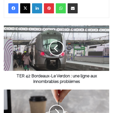
Linkedin
Pinterest
WhatsApp
Partager par email
TER
42
Bordeaux-
Le
Verdon
:
une
ligne
aux
innombrables
TER 42 Bordeaux-Le Verdon : une ligne aux
problèmes
innombrables problèmes
Nouvelle-
Aquitaine
:
les