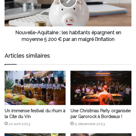
habitants
épargnent
en
moyenne
5
200
Nouvelle-Aquitaine : les habitants épargnent en
€
moyenne 5 200 € par an malgré l’inflation
par
an
Articles similaires
malgré
l’inflation
Un immense festival du rhum à
Une Christmas Party organisée
la Cite du Vin
par Garorock à Bordeaux !
20 avril 2023
11 décembre 2023