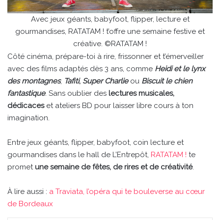
Avec jeux géants, babyfoot, flipper, lecture et
gourmandises, RATATAM ! t’offre une semaine festive et
créative. ©RATATAM !
Côté cinéma, prépare-toi à rire, frissonner et t’émerveiller
avec des films adaptés dès 3 ans, comme
Heidi et le lynx
des montagnes
,
Tafiti
,
Super Charlie
ou
Biscuit le chien
fantastique
. Sans oublier des
lectures musicales,
dédicaces
et ateliers BD pour laisser libre cours à ton
imagination.
Entre jeux géants, flipper, babyfoot, coin lecture et
gourmandises dans le hall de L’Entrepôt,
RATATAM !
te
promet
une semaine de fêtes, de rires et de créativité
.
À lire aussi :
a Traviata, l’opéra qui te bouleverse au cœur
de Bordeaux