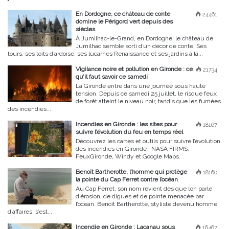
En Dordogne, ce château de conte
24461
domine le Périgord vert depuis des
siècles
À Jumilhac-le-Grand, en Dordogne, le château de
Jumilhac semble sorti d’un décor de conte. Ses
tours, ses toits d’ardoise, ses lucarnes Renaissance et ses jardins à la...
Vigilance noire et pollution en Gironde : ce
21734
qu’il faut savoir ce samedi
La Gironde entre dans une journée sous haute
tension. Depuis ce samedi 25 juillet, le risque feux
de forêt atteint le niveau noir, tandis que les fumées
des incendies...
Incendies en Gironde : les sites pour
18167
suivre l’évolution du feu en temps réel
Découvrez les cartes et outils pour suivre l’évolution
des incendies en Gironde : NASA FIRMS,
FeuxGironde, Windy et Google Maps.
Benoît Bartherotte, l’homme qui protège
18160
la pointe du Cap Ferret contre l’océan
Au Cap Ferret, son nom revient dès que l’on parle
d’érosion, de digues et de pointe menacée par
l’océan. Benoît Bartherotte, styliste devenu homme
d’affaires, s’est...
Incendie en Gironde : Lacanau sous
16467