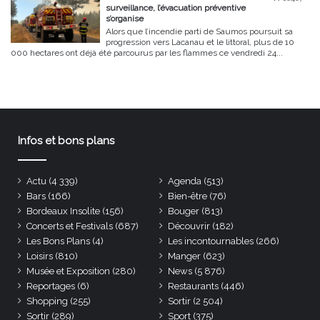
surveillance, l’évacuation préventive
s’organise
Alors que l’incendie parti de Saumos poursuit sa
progression vers Lacanau et le littoral, plus de 10
000 hectares ont déjà été parcourus par les flammes ce vendredi 24...
Infos et bons plans
Actu
(4 339)
Agenda
(513)
Bars
(166)
Bien-être
(76)
Bordeaux Insolite
(156)
Bouger
(813)
Concerts et Festivals
(687)
Découvrir
(182)
Les Bons Plans
(4)
Les incontournables
(266)
Loisirs
(810)
Manger
(623)
Musée et Exposition
(280)
News
(5 876)
Reportages
(6)
Restaurants
(446)
Shopping
(255)
Sortir
(2 504)
Sortir
(289)
Sport
(375)