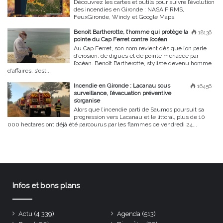
Découvrez les cartes et outils pour suivre l’évolution
des incendies en Gironde : NASA FIRMS,
FeuxGironde, Windy et Google Maps.
Benoît Bartherotte, l’homme qui protège la
18136
pointe du Cap Ferret contre l’océan
Au Cap Ferret, son nom revient dès que l’on parle
d’érosion, de digues et de pointe menacée par
l’océan. Benoît Bartherotte, styliste devenu homme
d’affaires, s’est...
Incendie en Gironde : Lacanau sous
16456
surveillance, l’évacuation préventive
s’organise
Alors que l’incendie parti de Saumos poursuit sa
progression vers Lacanau et le littoral, plus de 10
000 hectares ont déjà été parcourus par les flammes ce vendredi 24...
Infos et bons plans
Actu
(4 339)
Agenda
(513)