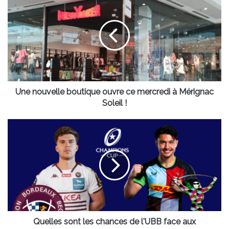
nouvelle
boutique
ouvre
ce
mercredi
à
Mérignac
Soleil
!
Une nouvelle boutique ouvre ce mercredi à Mérignac
Soleil !
Quelles
sont
les
chances
de
l'UBB
face
aux
Harlequins
?
Quelles sont les chances de l'UBB face aux