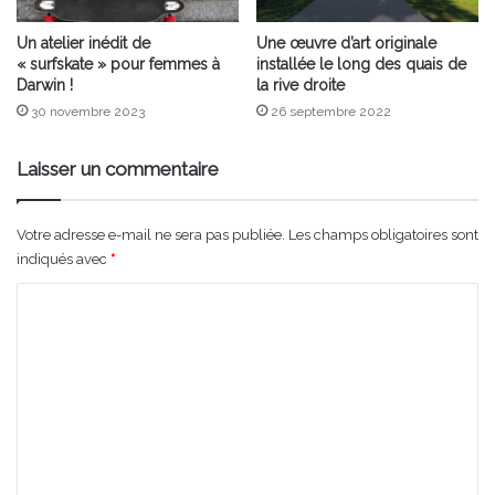
Un atelier inédit de
Une œuvre d’art originale
« surfskate » pour femmes à
installée le long des quais de
Darwin !
la rive droite
30 novembre 2023
26 septembre 2022
Laisser un commentaire
Votre adresse e-mail ne sera pas publiée.
Les champs obligatoires sont
indiqués avec
*
C
o
m
m
e
n