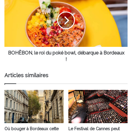
le
roi
du
poké
bowl,
débarque
à
Bordeaux
!
BOHĒBON, le roi du poké bowl, débarque à Bordeaux
!
Articles similaires
Où bouger à Bordeaux cette
Le Festival de Cannes peut