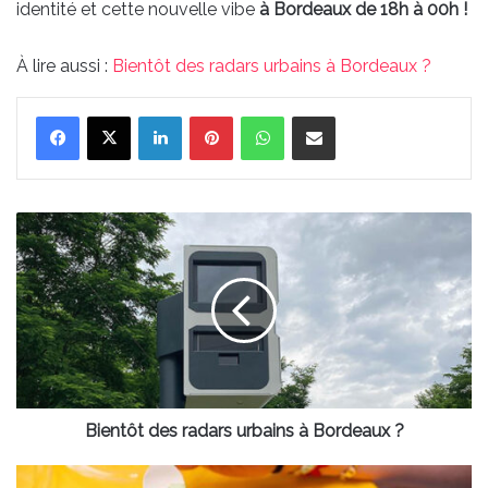
identité et cette nouvelle vibe
à Bordeaux de 18h à 00h !
À lire aussi :
Bientôt des radars urbains à Bordeaux ?
Linkedin
Pinterest
WhatsApp
Partager par email
Bientôt
des
radars
urbains
à
Bordeaux
?
Bientôt des radars urbains à Bordeaux ?
BOHĒBON,