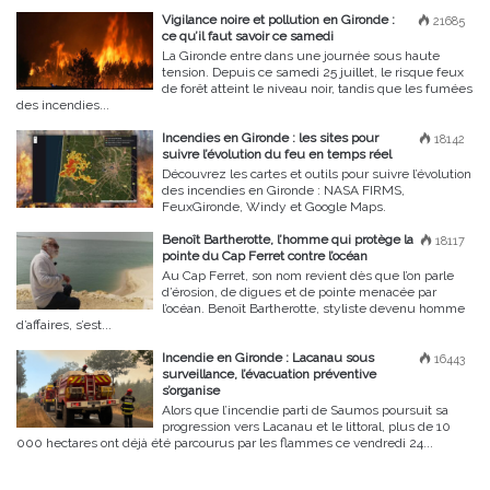
Vigilance noire et pollution en Gironde :
21685
ce qu’il faut savoir ce samedi
La Gironde entre dans une journée sous haute
tension. Depuis ce samedi 25 juillet, le risque feux
de forêt atteint le niveau noir, tandis que les fumées
des incendies...
Incendies en Gironde : les sites pour
18142
suivre l’évolution du feu en temps réel
Découvrez les cartes et outils pour suivre l’évolution
des incendies en Gironde : NASA FIRMS,
FeuxGironde, Windy et Google Maps.
Benoît Bartherotte, l’homme qui protège la
18117
pointe du Cap Ferret contre l’océan
Au Cap Ferret, son nom revient dès que l’on parle
d’érosion, de digues et de pointe menacée par
l’océan. Benoît Bartherotte, styliste devenu homme
d’affaires, s’est...
Incendie en Gironde : Lacanau sous
16443
surveillance, l’évacuation préventive
s’organise
Alors que l’incendie parti de Saumos poursuit sa
progression vers Lacanau et le littoral, plus de 10
000 hectares ont déjà été parcourus par les flammes ce vendredi 24...