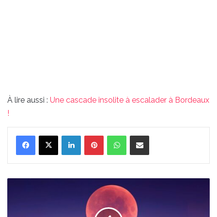
À lire aussi :
Une cascade insolite à escalader à Bordeaux
!
Linkedin
Pinterest
WhatsApp
Partager par email
La
dernière
super
lune