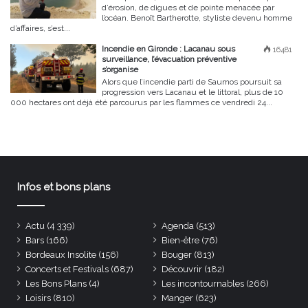
d’érosion, de digues et de pointe menacée par
l’océan. Benoît Bartherotte, styliste devenu homme
d’affaires, s’est...
Incendie en Gironde : Lacanau sous
16481
surveillance, l’évacuation préventive
s’organise
Alors que l’incendie parti de Saumos poursuit sa
progression vers Lacanau et le littoral, plus de 10
000 hectares ont déjà été parcourus par les flammes ce vendredi 24...
Infos et bons plans
Actu
(4 339)
Agenda
(513)
Bars
(166)
Bien-être
(76)
Bordeaux Insolite
(156)
Bouger
(813)
Concerts et Festivals
(687)
Découvrir
(182)
Les Bons Plans
(4)
Les incontournables
(266)
Loisirs
(810)
Manger
(623)