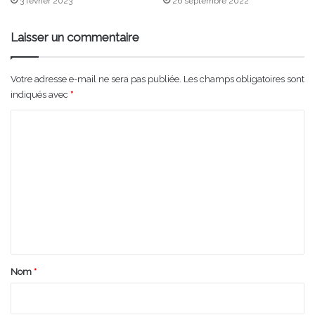
3 février 2023
26 septembre 2022
Laisser un commentaire
Votre adresse e-mail ne sera pas publiée.
Les champs obligatoires sont
indiqués avec
*
C
o
m
m
e
n
t
a
Nom
*
i
r