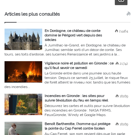
Articles les plus consultés
En Dordogne, ce château de conte
24464
domine le Périgord vert depuis des
siècles
À Jumilhac-le-Grand, en Dordogne, le château de
Jumilhac semble sorti d’un décor de conte. Ses
tours, ses toits d’ardoise, ses lucarnes Renaissance et ses jardins à la...
Vigilance noire et pollution en Gironde : ce
21742
qu’il faut savoir ce samedi
La Gironde entre dans une journée sous haute
tension. Depuis ce samedi 25 juillet, le risque feux
de forêt atteint le niveau noir, tandis que les fumées
des incendies...
Incendies en Gironde : les sites pour
18169
suivre l’évolution du feu en temps réel
Découvrez les cartes et outils pour suivre l’évolution
des incendies en Gironde : NASA FIRMS,
FeuxGironde, Windy et Google Maps.
Benoît Bartherotte, l’homme qui protège
18169
la pointe du Cap Ferret contre l’océan
Au Cap Ferret, son nom revient dès que l’on parle