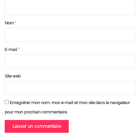
n
t
a
Nom
*
i
r
e
E-mail
*
*
Site web
Enregistrer mon nom, mon e-mail et mon site dans le navigateur
pour mon prochain commentaire.