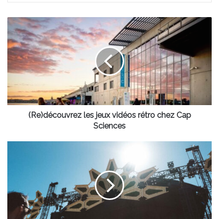
(Re)découvrez
les
jeux
vidéos
rétro
chez
Cap
Sciences
(Re)découvrez les jeux vidéos rétro chez Cap
Sciences
L’Initial
Festival
débarque
ce
week-
end
à
Bordeaux