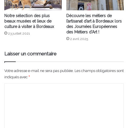
Notre sélection des plus
Découvre les métiers de
beaux musées et lieux de
l’artisanat d’art à Bordeaux lors
culture à visiter à Bordeaux
des Journées Européennes
des Métiers d’Art !
23 juillet 2021
2 avril 2025
Laisser un commentaire
Votre adresse e-mail ne sera pas publiée.
Les champs obligatoires sont
indiqués avec
*
C
o
m
m
e