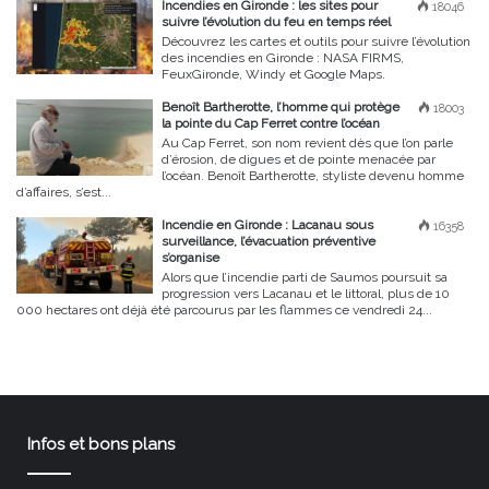
Incendies en Gironde : les sites pour
18046
suivre l’évolution du feu en temps réel
Découvrez les cartes et outils pour suivre l’évolution
des incendies en Gironde : NASA FIRMS,
FeuxGironde, Windy et Google Maps.
Benoît Bartherotte, l’homme qui protège
18003
la pointe du Cap Ferret contre l’océan
Au Cap Ferret, son nom revient dès que l’on parle
d’érosion, de digues et de pointe menacée par
l’océan. Benoît Bartherotte, styliste devenu homme
d’affaires, s’est...
Incendie en Gironde : Lacanau sous
16358
surveillance, l’évacuation préventive
s’organise
Alors que l’incendie parti de Saumos poursuit sa
progression vers Lacanau et le littoral, plus de 10
000 hectares ont déjà été parcourus par les flammes ce vendredi 24...
Infos et bons plans