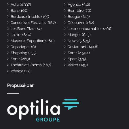
Actu
(4 337)
Agenda
(512)
Bars
(166)
Bien-être
(76)
Bordeaux Insolite
(155)
Bouger
(813)
Concerts et Festivals
(687)
Découvrir
(182)
Les Bons Plans
(4)
Les incontournables
(266)
Loisirs
(810)
Manger
(623)
Musée et Exposition
(280)
News
(5 875)
Reportages
(6)
Restaurants
(446)
Shopping
(255)
Sortir
(2 504)
Sortir
(289)
Sport
(375)
Théâtre et Cinéma
(187)
Visiter
(149)
Voyage
(27)
Propulsé par