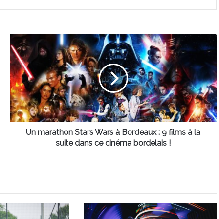
Un
marathon
Stars
Wars
à
Bordeaux
:
9
films
à
Un marathon Stars Wars à Bordeaux : 9 films à la
la
suite dans ce cinéma bordelais !
suite
dans
ce
cinéma
bordelais
!