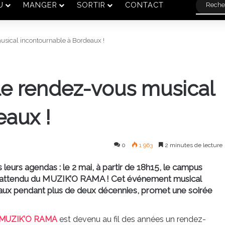
U
MANGER
SORTIR
CONTACT
sical incontournable à Bordeaux !
e rendez-vous musical
eaux !
0
1 963
2 minutes de lecture
eurs agendas : le 2 mai, à partir de 18h15, le campus
ant attendu du MUZIK’O RAMA ! Cet événement musical
eaux pendant plus de deux décennies, promet une soirée
MUZIK’O RAMA
est devenu au fil des années un rendez-