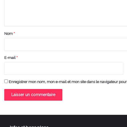
e
n
t
a
Nom
*
i
r
e
E-mail
*
*
Enregistrer mon nom, mon e-mail et mon site dans le navigateur po