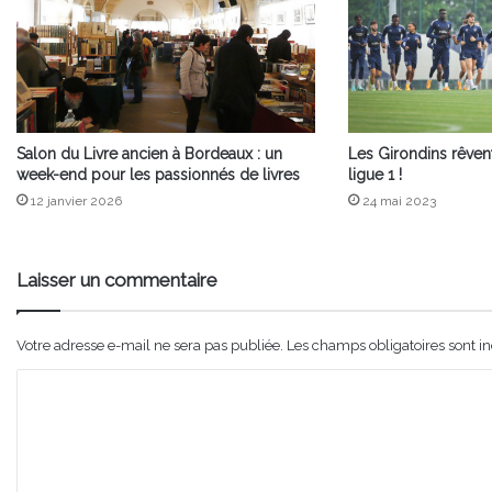
Salon du Livre ancien à Bordeaux : un
Les Girondins rêven
week-end pour les passionnés de livres
ligue 1 !
12 janvier 2026
24 mai 2023
Laisser un commentaire
Votre adresse e-mail ne sera pas publiée.
Les champs obligatoires sont i
C
o
m
m