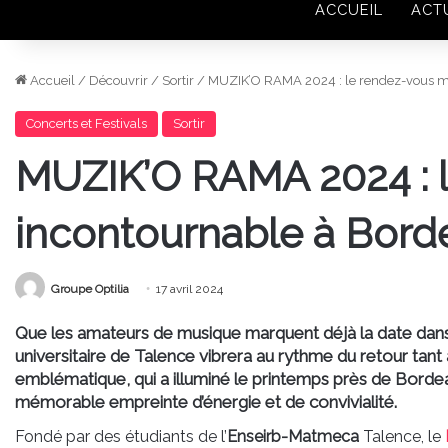
ACCUEIL
ACT
Accueil
/
Découvrir
/
Sortir
/
MUZIK’O RAMA 2024 : le rendez-vous mu
Concerts et Festivals
Sortir
MUZIK’O RAMA 2024 : l
incontournable à Bord
Groupe Optilia
17 avril 2024
Que les amateurs de musique marquent déjà la date dans l
universitaire de Talence vibrera au rythme du retour t
emblématique, qui a illuminé le printemps près de Bord
mémorable empreinte d’énergie et de convivialité.
Fondé par des étudiants de l’
Enseirb-Matmeca
Talence, le