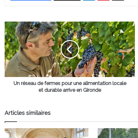
Un
réseau
de
fermes
pour
une
alimentation
locale
et
durable
Un réseau de fermes pour une alimentation locale
arrive
et durable arrive en Gironde
en
Gironde
Articles similaires