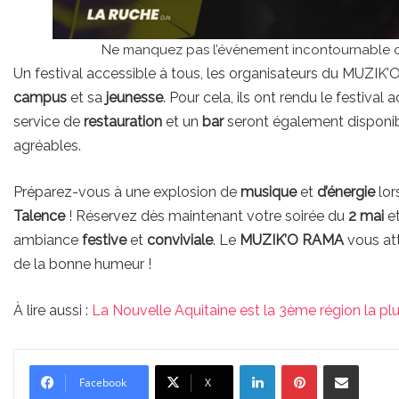
Ne manquez pas l’évènement incontournable or
Un festival accessible à tous, les organisateurs du MUZI
campus
et sa
jeunesse
. Pour cela, ils ont rendu le festival 
service de
restauration
et un
bar
seront également disponibl
agréables.
Préparez-vous à une explosion de
musique
et
d’énergie
lor
Talence
! Réservez dès maintenant votre soirée du
2 mai
et
ambiance
festive
et
conviviale
. Le
MUZIK’O RAMA
vous att
de la bonne humeur !
À lire aussi :
La Nouvelle Aquitaine est la 3ème région la pl
Linkedin
Pinterest
Partager par email
Facebook
X