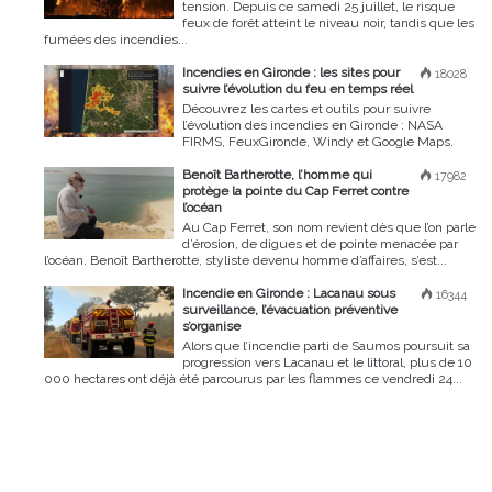
tension. Depuis ce samedi 25 juillet, le risque
feux de forêt atteint le niveau noir, tandis que les
fumées des incendies...
Incendies en Gironde : les sites pour
18028
suivre l’évolution du feu en temps réel
Découvrez les cartes et outils pour suivre
l’évolution des incendies en Gironde : NASA
FIRMS, FeuxGironde, Windy et Google Maps.
Benoît Bartherotte, l’homme qui
17982
protège la pointe du Cap Ferret contre
l’océan
Au Cap Ferret, son nom revient dès que l’on parle
d’érosion, de digues et de pointe menacée par
l’océan. Benoît Bartherotte, styliste devenu homme d’affaires, s’est...
Incendie en Gironde : Lacanau sous
16344
surveillance, l’évacuation préventive
s’organise
Alors que l’incendie parti de Saumos poursuit sa
progression vers Lacanau et le littoral, plus de 10
000 hectares ont déjà été parcourus par les flammes ce vendredi 24...