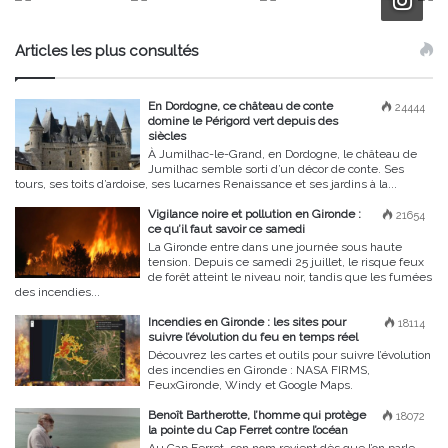
Articles les plus consultés
En Dordogne, ce château de conte
24444
domine le Périgord vert depuis des
siècles
À Jumilhac-le-Grand, en Dordogne, le château de
Jumilhac semble sorti d’un décor de conte. Ses
tours, ses toits d’ardoise, ses lucarnes Renaissance et ses jardins à la...
Vigilance noire et pollution en Gironde :
21654
ce qu’il faut savoir ce samedi
La Gironde entre dans une journée sous haute
tension. Depuis ce samedi 25 juillet, le risque feux
de forêt atteint le niveau noir, tandis que les fumées
des incendies...
Incendies en Gironde : les sites pour
18114
suivre l’évolution du feu en temps réel
Découvrez les cartes et outils pour suivre l’évolution
des incendies en Gironde : NASA FIRMS,
FeuxGironde, Windy et Google Maps.
Benoît Bartherotte, l’homme qui protège
18072
la pointe du Cap Ferret contre l’océan