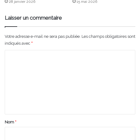
28 janvier 2026
15 mai 2026
Laisser un commentaire
Votre adresse e-mail ne sera pas publiée.
Les champs obligatoires sont
indiqués avec
*
C
o
m
m
e
n
t
a
Nom
*
i
r