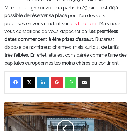
rejoindre Bucarest en 3h30 – Blue Air
Même si la ligne ouvre qu’à partir du 23 juin, il est
déjà
possible de réserver sa place
pour l’un des vols
proposés en vous rendant sur
le site officiel
. Mais nous
vous conseillons de vous dépêcher car
les premières
dates commencent à être prises d’assaut
. Bucarest
dispose de nombreux charmes, mais surtout
de tarifs
très faibles
. En effet, elle est considérée comme
l’une des
capitales européennes les moins chères
du continent.
Linkedin
Pinterest
WhatsApp
Partager par email
La
hache
de
guerre
a