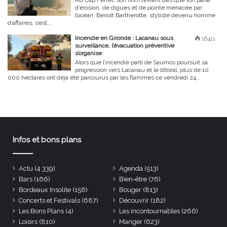
Au Cap Ferret, son nom revient dès que l’on parle
d’érosion, de digues et de pointe menacée par
l’océan. Benoît Bartherotte, styliste devenu homme
d’affaires, s’est...
Incendie en Gironde : Lacanau sous
16411
surveillance, l’évacuation préventive
s’organise
Alors que l’incendie parti de Saumos poursuit sa
progression vers Lacanau et le littoral, plus de 10
000 hectares ont déjà été parcourus par les flammes ce vendredi 24...
Infos et bons plans
Actu
(4 339)
Agenda
(513)
Bars
(166)
Bien-être
(76)
Bordeaux Insolite
(156)
Bouger
(813)
Concerts et Festivals
(687)
Découvrir
(182)
Les Bons Plans
(4)
Les incontournables
(266)
Loisirs
(810)
Manger
(623)